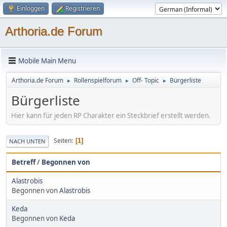
Einloggen
Registrieren
Arthoria.de Forum
Mobile Main Menu
Arthoria.de Forum
Rollenspielforum
Off- Topic
Bürgerliste
►
►
►
Bürgerliste
Hier kann für jeden RP Charakter ein Steckbrief erstellt werden.
Seiten
1
NACH UNTEN
Betreff
/
Begonnen von
Alastrobis
Begonnen von
Alastrobis
Keda
Begonnen von
Keda