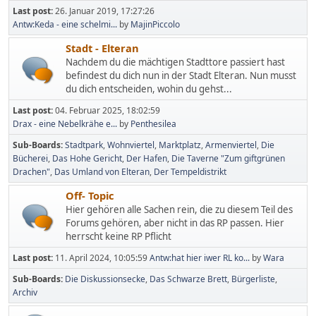
Last post:
26. Januar 2019, 17:27:26
Antw:Keda - eine schelmi...
by
MajinPiccolo
Stadt - Elteran
Nachdem du die mächtigen Stadttore passiert hast
befindest du dich nun in der Stadt Elteran. Nun musst
du dich entscheiden, wohin du gehst...
Last post:
04. Februar 2025, 18:02:59
Drax - eine Nebelkrähe e...
by
Penthesilea
Sub-Boards
Stadtpark
Wohnviertel
Marktplatz
Armenviertel
Die
Bücherei
Das Hohe Gericht
Der Hafen
Die Taverne "Zum giftgrünen
Drachen"
Das Umland von Elteran
Der Tempeldistrikt
Off- Topic
Hier gehören alle Sachen rein, die zu diesem Teil des
Forums gehören, aber nicht in das RP passen. Hier
herrscht keine RP Pflicht
Last post:
11. April 2024, 10:05:59
Antw:hat hier iwer RL ko...
by
Wara
Sub-Boards
Die Diskussionsecke
Das Schwarze Brett
Bürgerliste
Archiv