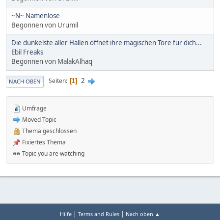
~N~ Namenlose
Begonnen von Urumil
Die dunkelste aller Hallen öffnet ihre magischen Tore für dich...
Ebil Freaks
Begonnen von MalakAlhaq
2
Seiten
1
NACH OBEN
Umfrage
Moved Topic
Thema geschlossen
Fixiertes Thema
Topic you are watching
|
|
Hilfe
Terms and Rules
Nach oben ▲