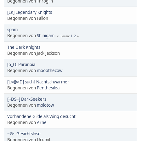
Begonnen von Throglin
[LK] Legendary Knights
Begonnen von Falion
späm
Begonnen von
Shinigami
1
2
Seiten
The Dark Knights
Begonnen von Jack Jackson
[o_O] Paranoia
Begonnen von
mooothecow
[L<@>D] sucht Nachtschwärmer
Begonnen von
Penthesilea
[~DS~] DarkSeekers
Begonnen von
molotow
Vorhandene Gilde als Wing gesucht
Begonnen von
Arne
~G~ Gesichtslose
Begonnen von Urumil