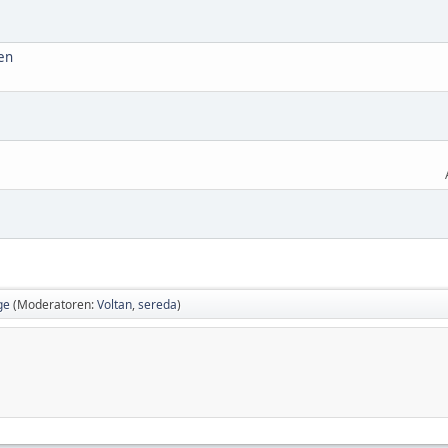
en
ge
(Moderatoren:
Voltan
,
sereda
)