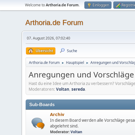
Welcome to
Arthoria.de Forum
.
Einloggen
Registr
Arthoria.de Forum
07. August 2026, 07:02:40
Übersicht
Suche
Arthoria.de Forum
Hauptspiel
Anregungen und Vorschlä
►
►
Anregungen und Vorschläge
Hast du eine Idee um Arthoria zu verbessern? Vorschläg
Moderatoren:
Voltan
,
sereda
.
Sub-Boards
Archiv
In diesem Board werden alle Vorschläge gesa
abgelehnt sind.
Moderator:
Voltan