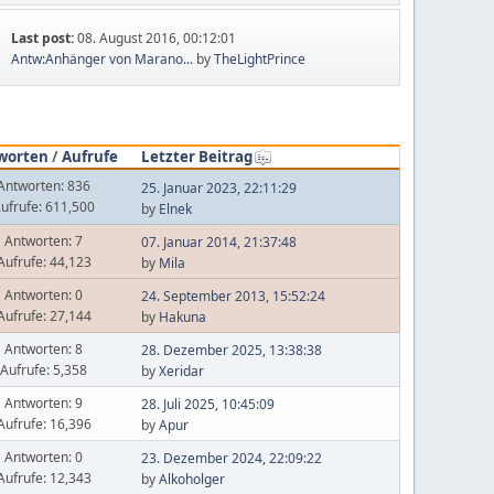
Last post:
08. August 2016, 00:12:01
Antw:Anhänger von Marano...
by
TheLightPrince
worten
/
Aufrufe
Letzter Beitrag
Antworten: 836
25. Januar 2023, 22:11:29
ufrufe: 611,500
by
Elnek
Antworten: 7
07. Januar 2014, 21:37:48
Aufrufe: 44,123
by
Mila
Antworten: 0
24. September 2013, 15:52:24
Aufrufe: 27,144
by
Hakuna
Antworten: 8
28. Dezember 2025, 13:38:38
Aufrufe: 5,358
by
Xeridar
Antworten: 9
28. Juli 2025, 10:45:09
Aufrufe: 16,396
by
Apur
Antworten: 0
23. Dezember 2024, 22:09:22
Aufrufe: 12,343
by
Alkoholger