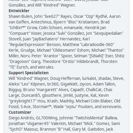
González, and Will "Kindred" Wagner.
Entwickler
Shawn Bulen, John "live627" Rayes, Oscar "Ozp" Rydhé, Aaron
van Geffen, Antechinus, Bjoern "Bloc" Kristiansen, Brad
"IchBin™" Grow, Colin Schoen, emanuele, Hendrik Jan
"Compuart" Visser, Jessica "Suki" González, Jon "Sesquipedalian"
Stovell, Juan "JayBachatero" Hernandez, Karl
"RegularExpression" Benson, Matthew "Labradoodle-360"
Kerle, Grudge, Michael "Oldiesmann" Eshom, Michael "Thantos"
Miller, Norv, Peter "Arantor" Spicer, Selman "[SiNaN]" Eser, Shitiz
"Dragooon" Garg, Theodore "Orstio" Hildebrandt, Thorsten
"TE" Eurich, and winrules.
Support Spezialisten
Will "Kindred" Wagner, Doug Heffernan, lurkalot, shadav, Steve,
Aleksi "Lex" Kilpinen, br360, GigaWatt, ziycon, Adam Tallon,
Bigguy, Bruno "margarett" Alves, CapadY, ChalkCat, Chas
Large, Duncan85, gbsothere, JimM, Justyne, Kat, Kevin
"greyknight17" Hou, Krash, Mashby, Michael Colin Blaber, Old
Fossil, S-Ace, Storman™, Wade "sησω" Poulsen, and xenovanis.
Customizer
Diego Andrés, GL700Wing, Johnnie "TwitchisMental" Ballew,
Jonathan "vbgamer45" Valentin, Michael "Mick." Gomez, Sami
"SychO" Mazouz, Brannon "B" Hall, Gary M. Gadsdon, Jack