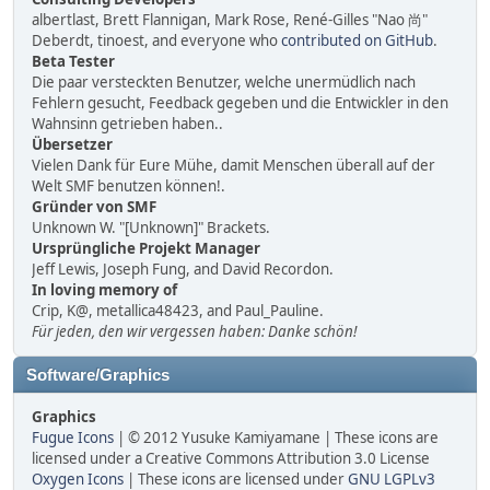
albertlast, Brett Flannigan, Mark Rose, René-Gilles "Nao 尚"
Deberdt, tinoest, and everyone who
contributed on GitHub
.
Beta Tester
Die paar versteckten Benutzer, welche unermüdlich nach
Fehlern gesucht, Feedback gegeben und die Entwickler in den
Wahnsinn getrieben haben..
Übersetzer
Vielen Dank für Eure Mühe, damit Menschen überall auf der
Welt SMF benutzen können!.
Gründer von SMF
Unknown W. "[Unknown]" Brackets.
Ursprüngliche Projekt Manager
Jeff Lewis, Joseph Fung, and David Recordon.
In loving memory of
Crip, K@, metallica48423, and Paul_Pauline.
Für jeden, den wir vergessen haben: Danke schön!
Software/Graphics
Graphics
Fugue Icons
| © 2012 Yusuke Kamiyamane | These icons are
licensed under a Creative Commons Attribution 3.0 License
Oxygen Icons
| These icons are licensed under
GNU LGPLv3