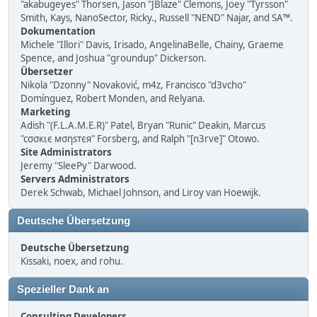
"akabugeyes" Thorsen, Jason "JBlaze" Clemons, Joey "Tyrsson"
Smith, Kays, NanoSector, Ricky., Russell "NEND" Najar, and SA™.
Dokumentation
Michele "Illori" Davis, Irisado, AngelinaBelle, Chainy, Graeme
Spence, and Joshua "groundup" Dickerson.
Übersetzer
Nikola "Dzonny" Novaković, m4z, Francisco "d3vcho"
Domínguez, Robert Monden, and Relyana.
Marketing
Adish "(F.L.A.M.E.R)" Patel, Bryan "Runic" Deakin, Marcus
"cσσкιє мσηѕтєя" Forsberg, and Ralph "[n3rve]" Otowo.
Site Administrators
Jeremy "SleePy" Darwood.
Servers Administrators
Derek Schwab, Michael Johnson, and Liroy van Hoewijk.
Deutsche Übersetzung
Deutsche Übersetzung
Kissaki, noex, and rohu.
Spezieller Dank an
Consulting Developers