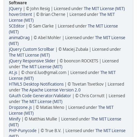
Software
JQuery
| © John Resig | Licensed under
The MIT License (MIT)
hoverIntent
| © Brian Cherne | Licensed under
The MIT
License (MIT)
SCEditor
| © Sam Clarke | Licensed under
The MIT License
(MIT)
animaDrag
| © Abel Mohler | Licensed under
The MIT License
(MIT)
jQuery Custom Scrollbar
| © Maciej Zubala | Licensed under
The MIT License (MIT)
jQuery Responsive Slider
| © booncon ROCKETS | Licensed
under
The MIT License (MIT)
At.js
| © chord.luo@gmail.com | Licensed under
The MIT
License (MIT)
HTML5 Desktop Notifications
| © Tsvetan Tsvetkov | Licensed
under
The Apache License Version 2.0
GAuth Code Generator/Validator
| © Chris Cornutt | Licensed
under
The MIT License (MIT)
Dropzone.js
| © Matias Meno | Licensed under
The MIT
License (MIT)
Minify
| © Matthias Mullie | Licensed under
The MIT License
(MIT)
PHP-Punycode
| © True B.V. | Licensed under
The MIT License
(MIT)