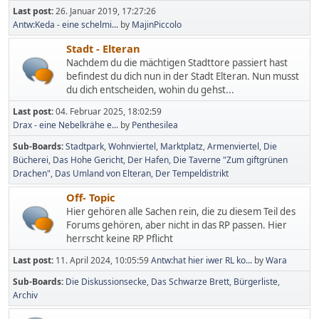
Last post:
26. Januar 2019, 17:27:26
Antw:Keda - eine schelmi...
by
MajinPiccolo
Stadt - Elteran
Nachdem du die mächtigen Stadttore passiert hast
befindest du dich nun in der Stadt Elteran. Nun musst
du dich entscheiden, wohin du gehst...
Last post:
04. Februar 2025, 18:02:59
Drax - eine Nebelkrähe e...
by
Penthesilea
Sub-Boards
Stadtpark
Wohnviertel
Marktplatz
Armenviertel
Die
Bücherei
Das Hohe Gericht
Der Hafen
Die Taverne "Zum giftgrünen
Drachen"
Das Umland von Elteran
Der Tempeldistrikt
Off- Topic
Hier gehören alle Sachen rein, die zu diesem Teil des
Forums gehören, aber nicht in das RP passen. Hier
herrscht keine RP Pflicht
Last post:
11. April 2024, 10:05:59
Antw:hat hier iwer RL ko...
by
Wara
Sub-Boards
Die Diskussionsecke
Das Schwarze Brett
Bürgerliste
Archiv