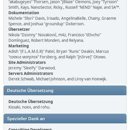
"akabugeyes" Thorsen, Jason "JBlaze" Clemons, Joey "Tyrsson"
Smith, Kays, NanoSector, Ricky., Russell "NEND" Najar, and SA™.
Dokumentation
Michele "Illori" Davis, Irisado, AngelinaBelle, Chainy, Graeme
Spence, and Joshua "groundup" Dickerson.
Übersetzer
Nikola "Dzonny" Novaković, m4z, Francisco "d3vcho"
Domínguez, Robert Monden, and Relyana.
Marketing
Adish "(F.L.A.M.E.R)" Patel, Bryan "Runic" Deakin, Marcus
"cσσкιє мσηѕтєя" Forsberg, and Ralph "[n3rve]" Otowo.
Site Administrators
Jeremy "SleePy" Darwood.
Servers Administrators
Derek Schwab, Michael Johnson, and Liroy van Hoewijk.
Deutsche Übersetzung
Deutsche Übersetzung
Kissaki, noex, and rohu.
Spezieller Dank an
Consulting Developers