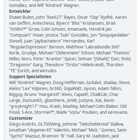
González, and Will "Kindred" Wagner.
Entwickler
Shawn Bulen, John "live627" Rayes, Oscar "Ozp" Rydhé, Aaron
van Geffen, Antechinus, Bjoern "Bloc" Kristiansen, Brad
"IchBin™" Grow, Colin Schoen, emanuele, Hendrik Jan
"Compuart" Visser, Jessica "Suki" González, Jon "Sesquipedalian"
Stovell, Juan "JayBachatero" Hernandez, Karl
"RegularExpression" Benson, Matthew "Labradoodle-360"
Kerle, Grudge, Michael "Oldiesmann" Eshom, Michael "Thantos"
Miller, Norv, Peter "Arantor" Spicer, Selman "[SiNaN]" Eser, Shitiz
"Dragooon" Garg, Theodore "Orstio" Hildebrandt, Thorsten
"TE" Eurich, and winrules.
Support Spezialisten
Will "Kindred" Wagner, Doug Heffernan, lurkalot, shadav, Steve,
Aleksi "Lex" Kilpinen, br360, GigaWatt, ziycon, Adam Tallon,
Bigguy, Bruno "margarett" Alves, CapadY, ChalkCat, Chas
Large, Duncan85, gbsothere, JimM, Justyne, Kat, Kevin
"greyknight17" Hou, Krash, Mashby, Michael Colin Blaber, Old
Fossil, S-Ace, Storman™, Wade "sησω" Poulsen, and xenovanis.
Customizer
Diego Andrés, GL700Wing, Johnnie "TwitchisMental" Ballew,
Jonathan "vbgamer45" Valentin, Michael "Mick." Gomez, Sami
"SychO" Mazouz, Brannon "B" Hall, Gary M. Gadsdon, Jack