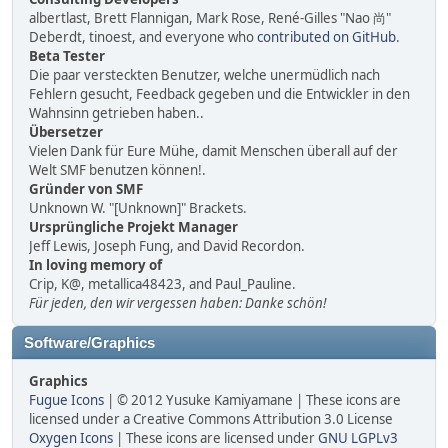
albertlast, Brett Flannigan, Mark Rose, René-Gilles "Nao 尚"
Deberdt, tinoest, and everyone who
contributed on GitHub
.
Beta Tester
Die paar versteckten Benutzer, welche unermüdlich nach
Fehlern gesucht, Feedback gegeben und die Entwickler in den
Wahnsinn getrieben haben..
Übersetzer
Vielen Dank für Eure Mühe, damit Menschen überall auf der
Welt SMF benutzen können!.
Gründer von SMF
Unknown W. "[Unknown]" Brackets.
Ursprüngliche Projekt Manager
Jeff Lewis, Joseph Fung, and David Recordon.
In loving memory of
Crip, K@, metallica48423, and Paul_Pauline.
Für jeden, den wir vergessen haben: Danke schön!
Software/Graphics
Graphics
Fugue Icons
| © 2012 Yusuke Kamiyamane | These icons are
licensed under a Creative Commons Attribution 3.0 License
Oxygen Icons
| These icons are licensed under
GNU LGPLv3