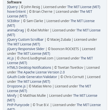
Software
JQuery
| © John Resig | Licensed under
The MIT License (MIT)
hoverIntent
| © Brian Cherne | Licensed under
The MIT
License (MIT)
SCEditor
| © Sam Clarke | Licensed under
The MIT License
(MIT)
animaDrag
| © Abel Mohler | Licensed under
The MIT License
(MIT)
jQuery Custom Scrollbar
| © Maciej Zubala | Licensed under
The MIT License (MIT)
jQuery Responsive Slider
| © booncon ROCKETS | Licensed
under
The MIT License (MIT)
At.js
| © chord.luo@gmail.com | Licensed under
The MIT
License (MIT)
HTML5 Desktop Notifications
| © Tsvetan Tsvetkov | Licensed
under
The Apache License Version 2.0
GAuth Code Generator/Validator
| © Chris Cornutt | Licensed
under
The MIT License (MIT)
Dropzone.js
| © Matias Meno | Licensed under
The MIT
License (MIT)
Minify
| © Matthias Mullie | Licensed under
The MIT License
(MIT)
PHP-Punycode
| © True B.V. | Licensed under
The MIT License
(MIT)