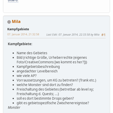
Mila
Kampfgebiete
07. Januar 2014, 21:32:58
Last Edit
: 07. Januar 2014, 22:33:58 by Mila
#1
Kampfgebiete:
Name des Gebietes
Bild (richtige Größe, Urheberrechte (eigenes
Foto/CreativeCommons [wo kommt es her?]))
Kampfgebietsbeschreibung
angedachter Levelbereich
wie viele AP?
Vorraussetzungen, um KG zu betreten? (Trank etc.)
welche Monster sind dort zu finden?
Freischaltung des Gebietes (betretbar ab level xy;
Freischaltung d. Quests; ...)
soll es dort bestimmte Drops geben?
gibt es gebietsspezifische Zwischenereignisse?
Monster