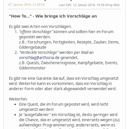
07. Januar 2014, 21:29:55
Last Edit
: 12. Januar 2014, 14:36:04 by Mila
"How To..." - Wie bringe ich Vorschläge an
Es gibt zwei Arten von Vorschlägen:
"offene Vorschläge"
können und sollten hier im Forum
gepostet werden.
z.B.: Forschungen, Fertigkeiten, Rezepte, Zauber, Items,
Gildengebäude
"Verdeckte Vorschläge"
werden per Mail an
vorschlag@arthoria.de
gesendet.
z.B. Quests, Zwischenereignisse, Kampfgebiete, Events,
Gildenmonster
Es gibt nie eine Garantie darauf, dass ein Vorschlag umgesetzt
wird. Weiterhin kann es vorkommen, dass ein Vorschlag in
anderer Form oder aber stark abgewandelt verwendet wird.
Weiterhin:
Eine Quest, die im Forum gepostet wird, wird nicht
umgesetzt werden!
Je "ausgefallener" ein Vorschlag ist, desto geringer wird
die Chance, das er umgesetzt wird, einerseits wegen (zu)
aufwendiger Programmierung; andererseits, wenn es