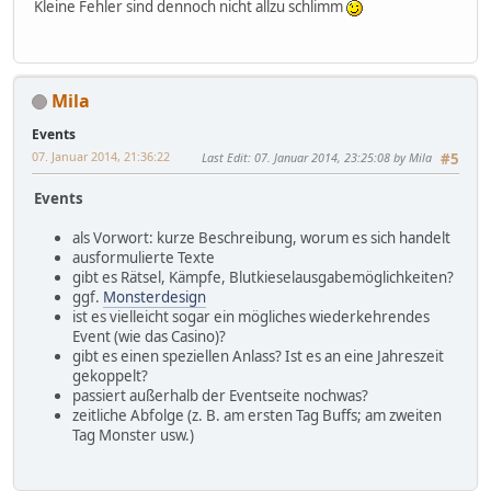
Kleine Fehler sind dennoch nicht allzu schlimm
Mila
Events
07. Januar 2014, 21:36:22
Last Edit
: 07. Januar 2014, 23:25:08 by Mila
#5
Events
als Vorwort: kurze Beschreibung, worum es sich handelt
ausformulierte Texte
gibt es Rätsel, Kämpfe, Blutkieselausgabemöglichkeiten?
ggf.
Monsterdesign
ist es vielleicht sogar ein mögliches wiederkehrendes
Event (wie das Casino)?
gibt es einen speziellen Anlass? Ist es an eine Jahreszeit
gekoppelt?
passiert außerhalb der Eventseite nochwas?
zeitliche Abfolge (z. B. am ersten Tag Buffs; am zweiten
Tag Monster usw.)