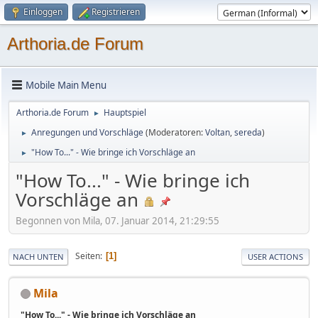
Einloggen
Registrieren
Arthoria.de Forum
Mobile Main Menu
Arthoria.de Forum
Hauptspiel
►
Anregungen und Vorschläge
(Moderatoren:
Voltan
,
sereda
)
►
"How To..." - Wie bringe ich Vorschläge an
►
"How To..." - Wie bringe ich
Vorschläge an
Begonnen von Mila, 07. Januar 2014, 21:29:55
Seiten
1
NACH UNTEN
USER ACTIONS
Mila
"How To..." - Wie bringe ich Vorschläge an