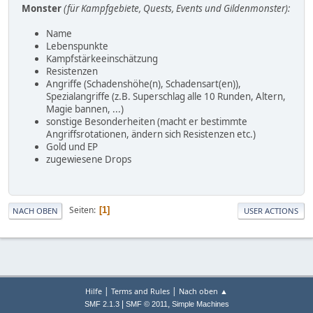
Monster
(für Kampfgebiete, Quests, Events und Gildenmonster):
Name
Lebenspunkte
Kampfstärkeeinschätzung
Resistenzen
Angriffe (Schadenshöhe(n), Schadensart(en)),
Spezialangriffe (z.B. Superschlag alle 10 Runden, Altern,
Magie bannen, ...)
sonstige Besonderheiten (macht er bestimmte
Angriffsrotationen, ändern sich Resistenzen etc.)
Gold und EP
zugewiesene Drops
Seiten
1
NACH OBEN
USER ACTIONS
|
|
Hilfe
Terms and Rules
Nach oben ▲
|
,
SMF 2.1.3
SMF © 2011
Simple Machines