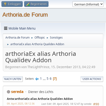
Einloggen
Registrieren
Arthoria.de Forum
Mobile Main Menu
Arthoria.de Forum
Offtopic
Sonstiges
►
►
arthoriaEx alias Arthoria Qualidev Addon
►
arthoriaEx alias Arthoria
Qualidev Addon
Begonnen von TheLightPrince, 15. Dezember 2013, 04:22:49
1
...
5
6
Seiten
7
NACH UNTEN
USER ACTIONS
sereda
Diener des Lichts
Antw:arthoriaEx alias Arthoria Qualidev Addon
09. April 2025, 08:12:36
Last Edit
: 09. April 2025, 18:12:47 by sereda
#90