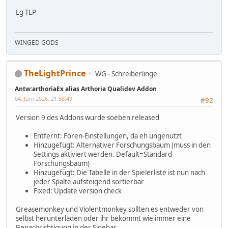
Lg TLP
WINGED GODS
TheLightPrince
WG - Schreiberlinge
Antw:arthoriaEx alias Arthoria Qualidev Addon
04. Juni 2026, 21:58:49
#92
Version 9 des Addons wurde soeben released
Entfernt: Foren-Einstellungen, da eh ungenutzt
Hinzugefügt: Alternativer Forschungsbaum (muss in den
Settings aktiviert werden. Default=Standard
Forschungsbaum)
Hinzugefügt: Die Tabelle in der Spielerliste ist nun nach
jeder Spalte aufsteigend sortierbar
Fixed: Update version check
Greasemonkey und Violentmonkey sollten es entweder von
selbst herunterladen oder ihr bekommt wie immer eine
Benachrichtigung in der Sidebar.