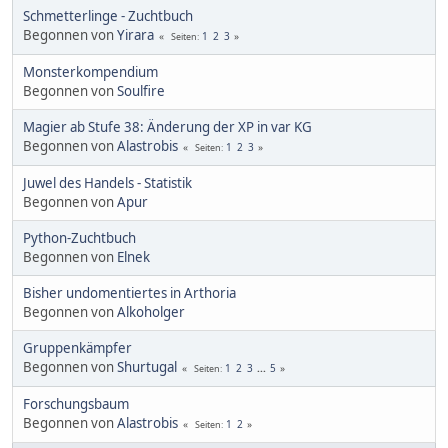
Schmetterlinge - Zuchtbuch
Begonnen von
Yirara
1
2
3
Seiten
Monsterkompendium
Begonnen von
Soulfire
Magier ab Stufe 38: Änderung der XP in var KG
Begonnen von
Alastrobis
1
2
3
Seiten
Juwel des Handels - Statistik
Begonnen von
Apur
Python-Zuchtbuch
Begonnen von
Elnek
Bisher undomentiertes in Arthoria
Begonnen von
Alkoholger
Gruppenkämpfer
Begonnen von
Shurtugal
1
2
3
...
5
Seiten
Forschungsbaum
Begonnen von
Alastrobis
1
2
Seiten