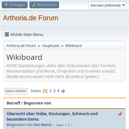
Einloggen
Registrieren
Arthoria.de Forum
Mobile Main Menu
Arthoria.de Forum
Hauptspiel
Wikiboard
►
►
Wikiboard
KEINE Questlösungen, dafür aber Diskussionen über Formeln,
Monsterstärken und Werte, Dropraten und so weiter erlaubt.
(Moderatoren wissen nicht mehr als andere Spieler.)
2
3
4
Seiten
1
NACH UNTEN
Betreff
/
Begonnen von
Übersicht über Stäbe, Rüstungen, Schmuck und
besondere Items
Begonnen von
Nordwind
1
2
Seiten