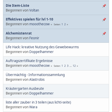
Die Item-Liste
Begonnen von
Voltan
Effektives spielen für lvl 1-10
Begonnen von
mooothecow
1
2
Seiten
Alchemistenrat
Begonnen von
Feonir
Life Hack: kreative Nutzung des Gewebewurms
Begonnen von
Doppelhammer
Auftragszertifikate Ergebnisse
Begonnen von
mooothecow
1
2
3
...
12
Seiten
Übermächtig - Informationssammlung
Begonnen von
Alastrobis
Kräutergarten Ausbeute
Begonnen von
Doppelhammer
liste aller zauber in 3 teilen (aus lichti-seite)
Begonnen von
Wara