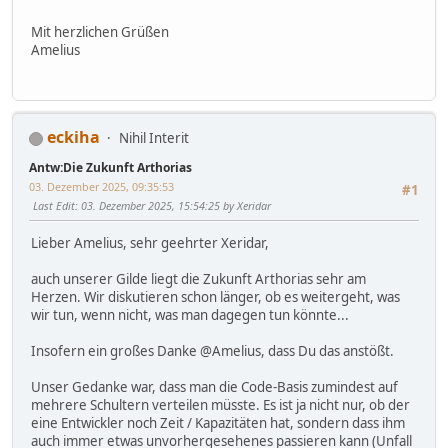
Mit herzlichen Grüßen
Amelius
eckiha
Nihil Interit
Antw:Die Zukunft Arthorias
03. Dezember 2025, 09:35:53
#1
Last Edit
: 03. Dezember 2025, 15:54:25 by Xeridar
Lieber Amelius, sehr geehrter Xeridar,
auch unserer Gilde liegt die Zukunft Arthorias sehr am
Herzen. Wir diskutieren schon länger, ob es weitergeht, was
wir tun, wenn nicht, was man dagegen tun könnte...
Insofern ein großes Danke @Amelius, dass Du das anstößt.
Unser Gedanke war, dass man die Code-Basis zumindest auf
mehrere Schultern verteilen müsste. Es ist ja nicht nur, ob der
eine Entwickler noch Zeit / Kapazitäten hat, sondern dass ihm
auch immer etwas unvorhergesehenes passieren kann (Unfall