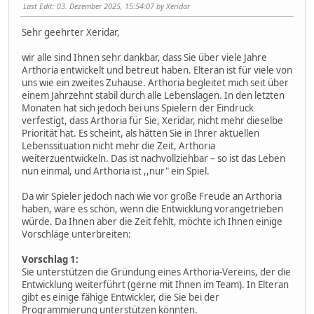
Last Edit
: 03. Dezember 2025, 15:54:07 by Xeridar
Sehr geehrter Xeridar,
wir alle sind Ihnen sehr dankbar, dass Sie über viele Jahre
Arthoria entwickelt und betreut haben. Elteran ist für viele von
uns wie ein zweites Zuhause. Arthoria begleitet mich seit über
einem Jahrzehnt stabil durch alle Lebenslagen. In den letzten
Monaten hat sich jedoch bei uns Spielern der Eindruck
verfestigt, dass Arthoria für Sie, Xeridar, nicht mehr dieselbe
Priorität hat. Es scheint, als hätten Sie in Ihrer aktuellen
Lebenssituation nicht mehr die Zeit, Arthoria
weiterzuentwickeln. Das ist nachvollziehbar – so ist das Leben
nun einmal, und Arthoria ist ,,nur" ein Spiel.
Da wir Spieler jedoch nach wie vor große Freude an Arthoria
haben, wäre es schön, wenn die Entwicklung vorangetrieben
würde. Da Ihnen aber die Zeit fehlt, möchte ich Ihnen einige
Vorschläge unterbreiten:
Vorschlag 1:
Sie unterstützen die Gründung eines Arthoria-Vereins, der die
Entwicklung weiterführt (gerne mit Ihnen im Team). In Elteran
gibt es einige fähige Entwickler, die Sie bei der
Programmierung unterstützen könnten.