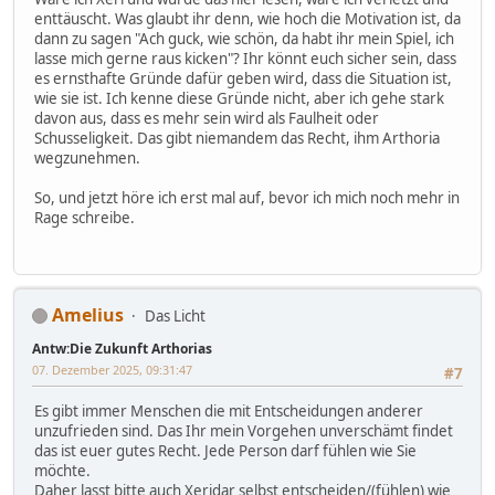
enttäuscht. Was glaubt ihr denn, wie hoch die Motivation ist, da
dann zu sagen "Ach guck, wie schön, da habt ihr mein Spiel, ich
lasse mich gerne raus kicken"? Ihr könnt euch sicher sein, dass
es ernsthafte Gründe dafür geben wird, dass die Situation ist,
wie sie ist. Ich kenne diese Gründe nicht, aber ich gehe stark
davon aus, dass es mehr sein wird als Faulheit oder
Schusseligkeit. Das gibt niemandem das Recht, ihm Arthoria
wegzunehmen.
So, und jetzt höre ich erst mal auf, bevor ich mich noch mehr in
Rage schreibe.
Amelius
Das Licht
Antw:Die Zukunft Arthorias
07. Dezember 2025, 09:31:47
#7
Es gibt immer Menschen die mit Entscheidungen anderer
unzufrieden sind. Das Ihr mein Vorgehen unverschämt findet
das ist euer gutes Recht. Jede Person darf fühlen wie Sie
möchte.
Daher lasst bitte auch Xeridar selbst entscheiden/(fühlen) wie