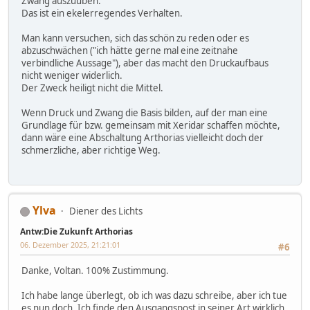
Zwang auszuüben.
Das ist ein ekelerregendes Verhalten.
Man kann versuchen, sich das schön zu reden oder es
abzuschwächen ("ich hätte gerne mal eine zeitnahe
verbindliche Aussage"), aber das macht den Druckaufbaus
nicht weniger widerlich.
Der Zweck heiligt nicht die Mittel.
Wenn Druck und Zwang die Basis bilden, auf der man eine
Grundlage für bzw. gemeinsam mit Xeridar schaffen möchte,
dann wäre eine Abschaltung Arthorias vielleicht doch der
schmerzliche, aber richtige Weg.
Ylva
Diener des Lichts
Antw:Die Zukunft Arthorias
06. Dezember 2025, 21:21:01
#6
Danke, Voltan. 100% Zustimmung.
Ich habe lange überlegt, ob ich was dazu schreibe, aber ich tue
es nun doch. Ich finde den Ausgangspost in seiner Art wirklich