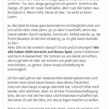
schlimm. "So, Xeri, lange genug herum geeiert. Komm in die
Gänge, ich geb dir sogar Geld dafür, aber rück die Daten raus
bis Datum x. Wenn nicht, klone ich das." So wirkt es beim
Lesen.
Ja, das Spiel ist etwas ganz besonderes und begleitet viele von
uns schon über viele Jahre. Ja, es wäre traumhaft, wenn das
Ganze wieder durch Updates, Events etc. belebt würde. Ja, die
Prem-Situation ist derzeit schwierig. Ja, es gibt kaum Kontakt
zu Xeri.
Aber DAS ist die Antwort darauf? Druck und Drohungen?
Wir
alle haben KEIN Anrecht auf dieses Spiel
, seine Funktionen
und Xeris Anwesenheit. Wir können es uns damit einrichten,
wie es gerade ist oder wir können uns jederzeit dazu
entscheiden, zu gehen. Diese Anspruchshaltung ist
unerträglich.
Ich bin nach Jahren der Abwesenheit wiedergekommen und
konnte mein Glück kaum fassen, dass dieses Fleckchen
Internet überhaupt so lange überlebt hat. Und ich fühle mich
wieder sehr wohl hier. Aber es ist eine Freizeitbeschäftigung.
Eine, die Xeri mit viel Herzblut und Kreativität erschaffen hat.
Nie käme ich auf die Idee, mir das zu Eigen machen zu wollen.
Wäre ich Xeri und würde das hier lesen, wäre ich verletzt und