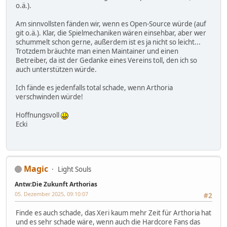
o.ä.).
Am sinnvollsten fänden wir, wenn es Open-Source würde (auf
git o.ä.). Klar, die Spielmechaniken wären einsehbar, aber wer
schummelt schon gerne, außerdem ist es ja nicht so leicht...
Trotzdem bräuchte man einen Maintainer und einen
Betreiber, da ist der Gedanke eines Vereins toll, den ich so
auch unterstützen würde.
Ich fände es jedenfalls total schade, wenn Arthoria
verschwinden würde!
Hoffnungsvoll
Ecki
Magic
Light Souls
Antw:Die Zukunft Arthorias
05. Dezember 2025, 09:10:07
#2
Finde es auch schade, das Xeri kaum mehr Zeit für Arthoria hat
und es sehr schade wäre, wenn auch die Hardcore Fans das