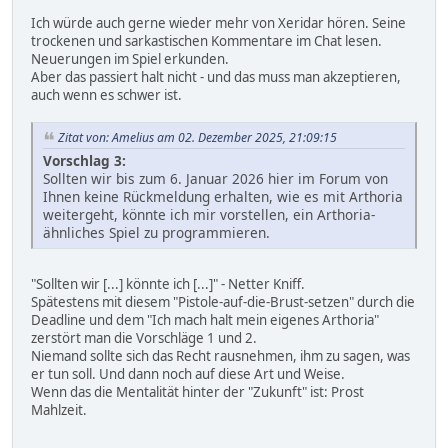
Ich würde auch gerne wieder mehr von Xeridar hören. Seine
trockenen und sarkastischen Kommentare im Chat lesen.
Neuerungen im Spiel erkunden.
Aber das passiert halt nicht - und das muss man akzeptieren,
auch wenn es schwer ist.
Zitat von: Amelius am 02. Dezember 2025, 21:09:15
Vorschlag 3:
Sollten wir bis zum 6. Januar 2026 hier im Forum von
Ihnen keine Rückmeldung erhalten, wie es mit Arthoria
weitergeht, könnte ich mir vorstellen, ein Arthoria-
ähnliches Spiel zu programmieren.
"Sollten wir [...] könnte ich [...]" - Netter Kniff.
Spätestens mit diesem "Pistole-auf-die-Brust-setzen" durch die
Deadline und dem "Ich mach halt mein eigenes Arthoria"
zerstört man die Vorschläge 1 und 2.
Niemand sollte sich das Recht rausnehmen, ihm zu sagen, was
er tun soll. Und dann noch auf diese Art und Weise.
Wenn das die Mentalität hinter der "Zukunft" ist: Prost
Mahlzeit.