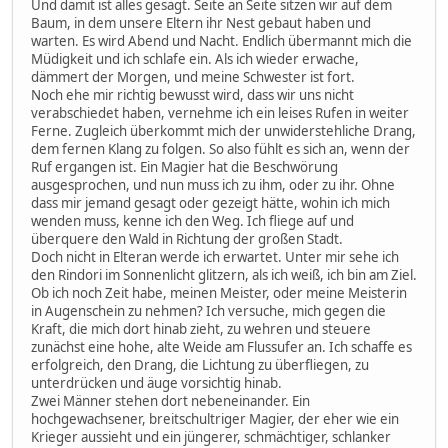
Und damit ist alles gesagt. Seite an Seite sitzen wir auf dem
Baum, in dem unsere Eltern ihr Nest gebaut haben und
warten. Es wird Abend und Nacht. Endlich übermannt mich die
Müdigkeit und ich schlafe ein. Als ich wieder erwache,
dämmert der Morgen, und meine Schwester ist fort.
Noch ehe mir richtig bewusst wird, dass wir uns nicht
verabschiedet haben, vernehme ich ein leises Rufen in weiter
Ferne. Zugleich überkommt mich der unwiderstehliche Drang,
dem fernen Klang zu folgen. So also fühlt es sich an, wenn der
Ruf ergangen ist. Ein Magier hat die Beschwörung
ausgesprochen, und nun muss ich zu ihm, oder zu ihr. Ohne
dass mir jemand gesagt oder gezeigt hätte, wohin ich mich
wenden muss, kenne ich den Weg. Ich fliege auf und
überquere den Wald in Richtung der großen Stadt.
Doch nicht in Elteran werde ich erwartet. Unter mir sehe ich
den Rindori im Sonnenlicht glitzern, als ich weiß, ich bin am Ziel.
Ob ich noch Zeit habe, meinen Meister, oder meine Meisterin
in Augenschein zu nehmen? Ich versuche, mich gegen die
Kraft, die mich dort hinab zieht, zu wehren und steuere
zunächst eine hohe, alte Weide am Flussufer an. Ich schaffe es
erfolgreich, den Drang, die Lichtung zu überfliegen, zu
unterdrücken und äuge vorsichtig hinab.
Zwei Männer stehen dort nebeneinander. Ein
hochgewachsener, breitschultriger Magier, der eher wie ein
Krieger aussieht und ein jüngerer, schmächtiger, schlanker