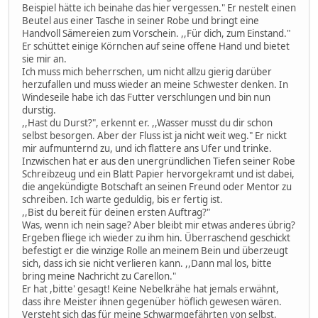
Beispiel hätte ich beinahe das hier vergessen." Er nestelt einen
Beutel aus einer Tasche in seiner Robe und bringt eine
Handvoll Sämereien zum Vorschein. ,,Für dich, zum Einstand."
Er schüttet einige Körnchen auf seine offene Hand und bietet
sie mir an.
Ich muss mich beherrschen, um nicht allzu gierig darüber
herzufallen und muss wieder an meine Schwester denken. In
Windeseile habe ich das Futter verschlungen und bin nun
durstig.
,,Hast du Durst?", erkennt er. ,,Wasser musst du dir schon
selbst besorgen. Aber der Fluss ist ja nicht weit weg." Er nickt
mir aufmunternd zu, und ich flattere ans Ufer und trinke.
Inzwischen hat er aus den unergründlichen Tiefen seiner Robe
Schreibzeug und ein Blatt Papier hervorgekramt und ist dabei,
die angekündigte Botschaft an seinen Freund oder Mentor zu
schreiben. Ich warte geduldig, bis er fertig ist.
,,Bist du bereit für deinen ersten Auftrag?"
Was, wenn ich nein sage? Aber bleibt mir etwas anderes übrig?
Ergeben fliege ich wieder zu ihm hin. Überraschend geschickt
befestigt er die winzige Rolle an meinem Bein und überzeugt
sich, dass ich sie nicht verlieren kann. ,,Dann mal los, bitte
bring meine Nachricht zu Carellon."
Er hat ,bitte' gesagt! Keine Nebelkrähe hat jemals erwähnt,
dass ihre Meister ihnen gegenüber höflich gewesen wären.
Versteht sich das für meine Schwarmgefährten von selbst,