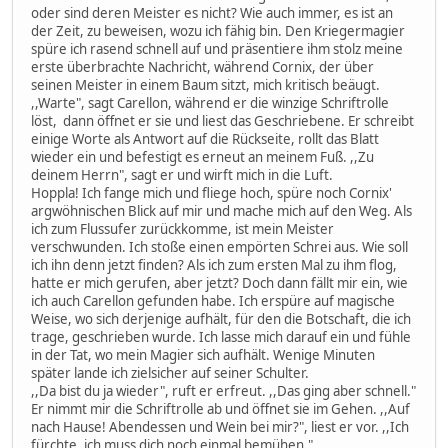
oder sind deren Meister es nicht? Wie auch immer, es ist an
der Zeit, zu beweisen, wozu ich fähig bin. Den Kriegermagier
spüre ich rasend schnell auf und präsentiere ihm stolz meine
erste überbrachte Nachricht, während Cornix, der über
seinen Meister in einem Baum sitzt, mich kritisch beäugt.
,,Warte", sagt Carellon, während er die winzige Schriftrolle
löst, dann öffnet er sie und liest das Geschriebene. Er schreibt
einige Worte als Antwort auf die Rückseite, rollt das Blatt
wieder ein und befestigt es erneut an meinem Fuß. ,,Zu
deinem Herrn", sagt er und wirft mich in die Luft.
Hoppla! Ich fange mich und fliege hoch, spüre noch Cornix'
argwöhnischen Blick auf mir und mache mich auf den Weg. Als
ich zum Flussufer zurückkomme, ist mein Meister
verschwunden. Ich stoße einen empörten Schrei aus. Wie soll
ich ihn denn jetzt finden? Als ich zum ersten Mal zu ihm flog,
hatte er mich gerufen, aber jetzt? Doch dann fällt mir ein, wie
ich auch Carellon gefunden habe. Ich erspüre auf magische
Weise, wo sich derjenige aufhält, für den die Botschaft, die ich
trage, geschrieben wurde. Ich lasse mich darauf ein und fühle
in der Tat, wo mein Magier sich aufhält. Wenige Minuten
später lande ich zielsicher auf seiner Schulter.
,,Da bist du ja wieder", ruft er erfreut. ,,Das ging aber schnell."
Er nimmt mir die Schriftrolle ab und öffnet sie im Gehen. ,,Auf
nach Hause! Abendessen und Wein bei mir?", liest er vor. ,,Ich
fürchte, ich muss dich noch einmal bemühen."