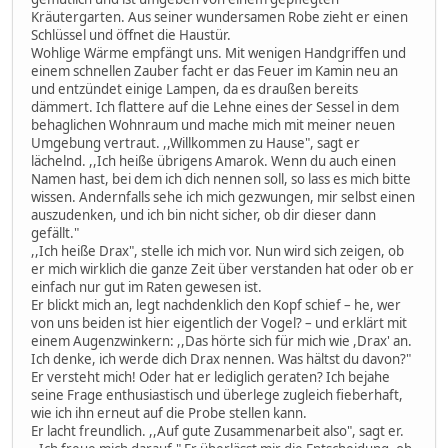
Kräutergarten. Aus seiner wundersamen Robe zieht er einen
Schlüssel und öffnet die Haustür.
Wohlige Wärme empfängt uns. Mit wenigen Handgriffen und
einem schnellen Zauber facht er das Feuer im Kamin neu an
und entzündet einige Lampen, da es draußen bereits
dämmert. Ich flattere auf die Lehne eines der Sessel in dem
behaglichen Wohnraum und mache mich mit meiner neuen
Umgebung vertraut. ,,Willkommen zu Hause", sagt er
lächelnd. ,,Ich heiße übrigens Amarok. Wenn du auch einen
Namen hast, bei dem ich dich nennen soll, so lass es mich bitte
wissen. Andernfalls sehe ich mich gezwungen, mir selbst einen
auszudenken, und ich bin nicht sicher, ob dir dieser dann
gefällt."
,,Ich heiße Drax", stelle ich mich vor. Nun wird sich zeigen, ob
er mich wirklich die ganze Zeit über verstanden hat oder ob er
einfach nur gut im Raten gewesen ist.
Er blickt mich an, legt nachdenklich den Kopf schief – he, wer
von uns beiden ist hier eigentlich der Vogel? – und erklärt mit
einem Augenzwinkern: ,,Das hörte sich für mich wie ,Drax' an.
Ich denke, ich werde dich Drax nennen. Was hältst du davon?"
Er versteht mich! Oder hat er lediglich geraten? Ich bejahe
seine Frage enthusiastisch und überlege zugleich fieberhaft,
wie ich ihn erneut auf die Probe stellen kann.
Er lacht freundlich. ,,Auf gute Zusammenarbeit also", sagt er.