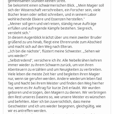
gemeinsamen Stunden keinen Streit.
Sie bekommt einen schwärmerischen Blick. ,,Mein Magier soll
sich der Wissenschaft verschreiben, ein Forscher sein, viele
Bücher lesen oder selbst schreiben, und in seinem Labor
wohlriechende Elixiere und Essenzen herstellen."
,,Meiner soll gern und viel reisen, ständig neue Aufträge
erfüllen und aufregende Kämpfe bestehen. Siegreich,
versteht sich."
In diesem Augenblick krächzt über uns mein zweiter Bruder
grüßend zu uns hinab, fliegt eine Ehrenrunde zum Abschied
und macht sich auf den Weg nach Elteran.
,,Ich bin die nächste", flüstert meine Schwester. ,,Sehen wir
uns wieder?"
,,Selbstredend", versichere ich ihr. Alle Nebelkrähen kehren
immer wieder zu ihrem Schwarm zurück, um von ihren
Abenteuern zu erzählen und um Neuigkeiten zu verbreiten.
Viele leben die meiste Zeit hier und begleiten ihren Magier
nur, wenn sie gerufen werden. Andere wiederum leben fast
Tag und Nacht bei ihrem Meister und finden den Weg hierher
nur, wenn es ihr Auftrag für kurze Zeit erlaubt. Wir wurden
geboren und erzogen, den Magiern zu dienen. Wir verbringen
den Rest unseres Daseins so, wie unsere Meister es wünschen
und befehlen. Aber ich bin zuversichtlich, dass meine
Geschwister und ich uns wieder begegnen, gleichgültig, wie
wir es antreffen werden.