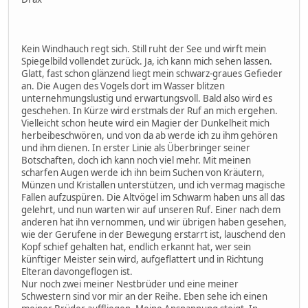
Kein Windhauch regt sich. Still ruht der See und wirft mein
Spiegelbild vollendet zurück. Ja, ich kann mich sehen lassen.
Glatt, fast schon glänzend liegt mein schwarz-graues Gefieder
an. Die Augen des Vogels dort im Wasser blitzen
unternehmungslustig und erwartungsvoll. Bald also wird es
geschehen. In Kürze wird erstmals der Ruf an mich ergehen.
Vielleicht schon heute wird ein Magier der Dunkelheit mich
herbeibeschwören, und von da ab werde ich zu ihm gehören
und ihm dienen. In erster Linie als Überbringer seiner
Botschaften, doch ich kann noch viel mehr. Mit meinen
scharfen Augen werde ich ihn beim Suchen von Kräutern,
Münzen und Kristallen unterstützen, und ich vermag magische
Fallen aufzuspüren. Die Altvögel im Schwarm haben uns all das
gelehrt, und nun warten wir auf unseren Ruf. Einer nach dem
anderen hat ihn vernommen, und wir übrigen haben gesehen,
wie der Gerufene in der Bewegung erstarrt ist, lauschend den
Kopf schief gehalten hat, endlich erkannt hat, wer sein
künftiger Meister sein wird, aufgeflattert und in Richtung
Elteran davongeflogen ist.
Nur noch zwei meiner Nestbrüder und eine meiner
Schwestern sind vor mir an der Reihe. Eben sehe ich einen