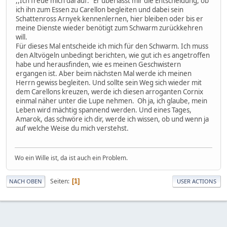
,,Ich freue mich darauf." Er überlässt mir die Entscheidung, ob
ich ihn zum Essen zu Carellon begleiten und dabei sein
Schattenross Arnyek kennenlernen, hier bleiben oder bis er
meine Dienste wieder benötigt zum Schwarm zurückkehren
will.
Für dieses Mal entscheide ich mich für den Schwarm. Ich muss
den Altvögeln unbedingt berichten, wie gut ich es angetroffen
habe und herausfinden, wie es meinen Geschwistern
ergangen ist. Aber beim nächsten Mal werde ich meinen
Herrn gewiss begleiten. Und sollte sein Weg sich wieder mit
dem Carellons kreuzen, werde ich diesen arroganten Cornix
einmal näher unter die Lupe nehmen. Oh ja, ich glaube, mein
Leben wird mächtig spannend werden. Und eines Tages,
Amarok, das schwöre ich dir, werde ich wissen, ob und wenn ja
auf welche Weise du mich verstehst.
Wo ein Wille ist, da ist auch ein Problem.
Seiten
1
NACH OBEN
USER ACTIONS