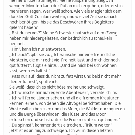
meiner Brüder auffliegen. Meine Anspannung steigt. In
wenigen Minuten kann der Ruf an mich ergehen, oder erst in
mehreren Tagen. Wer weiß schon, wie viele Magier sich dem
dunklen Gott Curulum weihen, und wie viel Zeit sie danach
noch benötigen, bis sie das Beschwören ihres Begleiters
gelernt haben?
,,Bist du nervös?" Meine Schwester hat sich auf dem Zweig
neben mir niedergelassen, der bedrohlich zu schaukeln
beginnt.
,,Hm", kann ich nur antworten.
,,Ich auch", gibt sie zu. ,,Ich wünsche mir eine freundliche
Meisterin, die mir recht viel Freiheit lässt und mich dennoch
gut füttert", fügt sie hinzu. ,,Und die mich bei sich wohnen
lässt, wenn es kalt ist."
,,Pass nur auf, dass du nicht zu fett wirst und bald nicht mehr
fliegen kannst", spotte ich.
Sie weiß, dass ich es nicht böse meine und schweigt.
,,Ich wünsche mir aufregende Abenteuer", verrate ich ihr.
,,Ich will ferne Länder sehen und all die fremden Kreaturen
kennen lernen, von denen die Altvögel berichtet haben. Die
Wüste will ich bereisen und das Meer, die Wälder durchqueren
und die Berge überwinden, die Flüsse und das Moor
erforschen und selbst unter die Erde möchte ich gelangen."
,,Du spinnst", kommentiert sie trocken. ,,Träum weiter."
Jetzt ist es an mir, zu schweigen. Ich will in diesen letzten