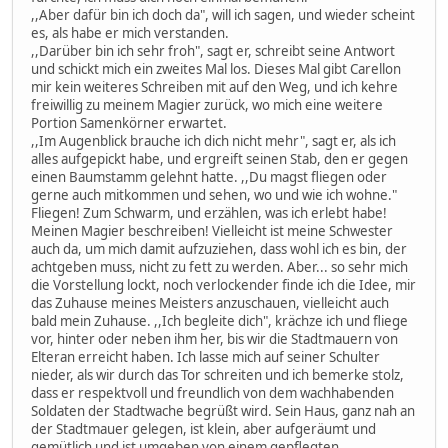
,,Aber dafür bin ich doch da", will ich sagen, und wieder scheint
es, als habe er mich verstanden.
,,Darüber bin ich sehr froh", sagt er, schreibt seine Antwort
und schickt mich ein zweites Mal los. Dieses Mal gibt Carellon
mir kein weiteres Schreiben mit auf den Weg, und ich kehre
freiwillig zu meinem Magier zurück, wo mich eine weitere
Portion Samenkörner erwartet.
,,Im Augenblick brauche ich dich nicht mehr", sagt er, als ich
alles aufgepickt habe, und ergreift seinen Stab, den er gegen
einen Baumstamm gelehnt hatte. ,,Du magst fliegen oder
gerne auch mitkommen und sehen, wo und wie ich wohne."
Fliegen! Zum Schwarm, und erzählen, was ich erlebt habe!
Meinen Magier beschreiben! Vielleicht ist meine Schwester
auch da, um mich damit aufzuziehen, dass wohl ich es bin, der
achtgeben muss, nicht zu fett zu werden. Aber... so sehr mich
die Vorstellung lockt, noch verlockender finde ich die Idee, mir
das Zuhause meines Meisters anzuschauen, vielleicht auch
bald mein Zuhause. ,,Ich begleite dich", krächze ich und fliege
vor, hinter oder neben ihm her, bis wir die Stadtmauern von
Elteran erreicht haben. Ich lasse mich auf seiner Schulter
nieder, als wir durch das Tor schreiten und ich bemerke stolz,
dass er respektvoll und freundlich von dem wachhabenden
Soldaten der Stadtwache begrüßt wird. Sein Haus, ganz nah an
der Stadtmauer gelegen, ist klein, aber aufgeräumt und
gemütlich und ist umgeben von einem gepflegten