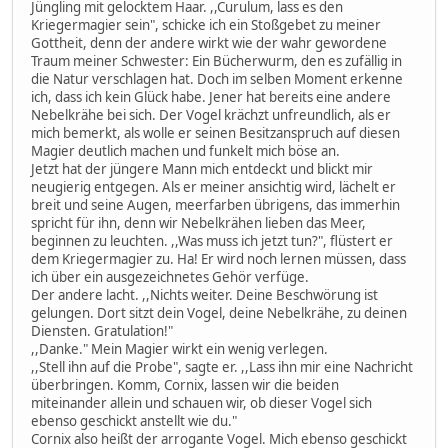
Jüngling mit gelocktem Haar. ,,Curulum, lass es den
Kriegermagier sein", schicke ich ein Stoßgebet zu meiner
Gottheit, denn der andere wirkt wie der wahr gewordene
Traum meiner Schwester: Ein Bücherwurm, den es zufällig in
die Natur verschlagen hat. Doch im selben Moment erkenne
ich, dass ich kein Glück habe. Jener hat bereits eine andere
Nebelkrähe bei sich. Der Vogel krächzt unfreundlich, als er
mich bemerkt, als wolle er seinen Besitzanspruch auf diesen
Magier deutlich machen und funkelt mich böse an.
Jetzt hat der jüngere Mann mich entdeckt und blickt mir
neugierig entgegen. Als er meiner ansichtig wird, lächelt er
breit und seine Augen, meerfarben übrigens, das immerhin
spricht für ihn, denn wir Nebelkrähen lieben das Meer,
beginnen zu leuchten. ,,Was muss ich jetzt tun?", flüstert er
dem Kriegermagier zu. Ha! Er wird noch lernen müssen, dass
ich über ein ausgezeichnetes Gehör verfüge.
Der andere lacht. ,,Nichts weiter. Deine Beschwörung ist
gelungen. Dort sitzt dein Vogel, deine Nebelkrähe, zu deinen
Diensten. Gratulation!"
,,Danke." Mein Magier wirkt ein wenig verlegen.
,,Stell ihn auf die Probe", sagte er. ,,Lass ihn mir eine Nachricht
überbringen. Komm, Cornix, lassen wir die beiden
miteinander allein und schauen wir, ob dieser Vogel sich
ebenso geschickt anstellt wie du."
Cornix also heißt der arrogante Vogel. Mich ebenso geschickt