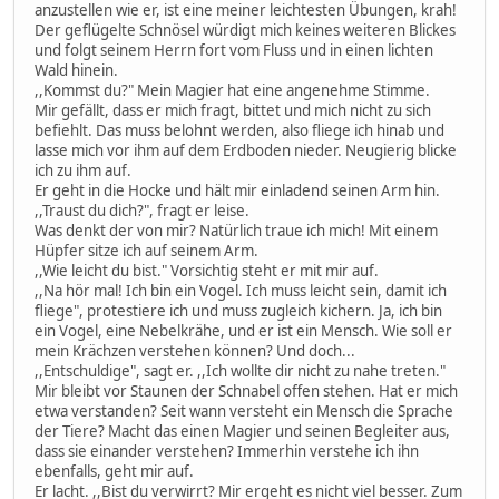
anzustellen wie er, ist eine meiner leichtesten Übungen, krah!
Der geflügelte Schnösel würdigt mich keines weiteren Blickes
und folgt seinem Herrn fort vom Fluss und in einen lichten
Wald hinein.
,,Kommst du?" Mein Magier hat eine angenehme Stimme.
Mir gefällt, dass er mich fragt, bittet und mich nicht zu sich
befiehlt. Das muss belohnt werden, also fliege ich hinab und
lasse mich vor ihm auf dem Erdboden nieder. Neugierig blicke
ich zu ihm auf.
Er geht in die Hocke und hält mir einladend seinen Arm hin.
,,Traust du dich?", fragt er leise.
Was denkt der von mir? Natürlich traue ich mich! Mit einem
Hüpfer sitze ich auf seinem Arm.
,,Wie leicht du bist." Vorsichtig steht er mit mir auf.
,,Na hör mal! Ich bin ein Vogel. Ich muss leicht sein, damit ich
fliege", protestiere ich und muss zugleich kichern. Ja, ich bin
ein Vogel, eine Nebelkrähe, und er ist ein Mensch. Wie soll er
mein Krächzen verstehen können? Und doch...
,,Entschuldige", sagt er. ,,Ich wollte dir nicht zu nahe treten."
Mir bleibt vor Staunen der Schnabel offen stehen. Hat er mich
etwa verstanden? Seit wann versteht ein Mensch die Sprache
der Tiere? Macht das einen Magier und seinen Begleiter aus,
dass sie einander verstehen? Immerhin verstehe ich ihn
ebenfalls, geht mir auf.
Er lacht. ,,Bist du verwirrt? Mir ergeht es nicht viel besser. Zum