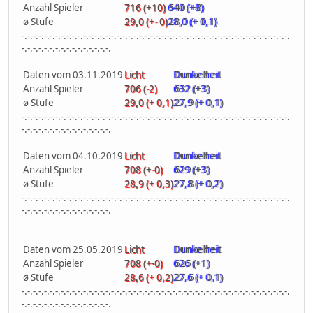
Anzahl Spieler
716 (+10)
640 (+8)
ø Stufe
29,0 (+- 0)
28,0 (+ 0,1)
-.-.-.-.-.-.-.-.-.-.-.-.-.-.-.-.-.-.-.-.-.-.-.-.-.-.-.-.-.-.-.-.-.-.-.-.-.-.-.-.-.-.-.-.-.-.-.-.
-.-.-.-.-.-.-.-.-.-.-.-.-.-.-.-.
Daten vom 03.11.2019
Licht
Dunkelheit
Anzahl Spieler
706 (-2)
632 (+3)
ø Stufe
29,0 (+ 0,1)
27,9 (+ 0,1)
-.-.-.-.-.-.-.-.-.-.-.-.-.-.-.-.-.-.-.-.-.-.-.-.-.-.-.-.-.-.-.-.-.-.-.-.-.-.-.-.-.-.-.-.-.-.-.-.
-.-.-.-.-.-.-.-.-.-.-.-.-.-.-.-.
Daten vom 04.10.2019
Licht
Dunkelheit
Anzahl Spieler
708 (+-0)
629 (+3)
ø Stufe
28,9 (+ 0,3)
27,8 (+ 0,2)
-.-.-.-.-.-.-.-.-.-.-.-.-.-.-.-.-.-.-.-.-.-.-.-.-.-.-.-.-.-.-.-.-.-.-.-.-.-.-.-.-.-.-.-.-.-.-.-.
-.-.-.-.-.-.-.-.-.-.-.-.-.-.-.-.
Daten vom 25.05.2019
Licht
Dunkelheit
Anzahl Spieler
708 (+-0)
626 (+1)
ø Stufe
28,6 (+ 0,2)
27,6 (+ 0,1)
-.-.-.-.-.-.-.-.-.-.-.-.-.-.-.-.-.-.-.-.-.-.-.-.-.-.-.-.-.-.-.-.-.-.-.-.-.-.-.-.-.-.-.-.-.-.-.-.
-.-.-.-.-.-.-.-.-.-.-.-.-.-.-.-.