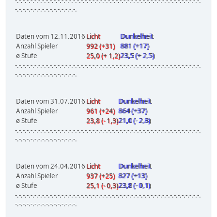
-.-.-.-.-.-.-.-.-.-.-.-.-.-.-.-.-.-.-.-.-.-.-.-.-.-.-.-.-.-.-.-.-.-.-.-.-.-.-.-.-.-.-.-.-.-.-.-.
-.-.-.-.-.-.-.-.-.-.-.-.-.-.-.-.
Daten vom 12.11.2016
Licht
Dunkelheit
Anzahl Spieler
992 (+31)
881 (+17)
ø Stufe
25,0 (+ 1,2)
23,5 (+ 2,5)
-.-.-.-.-.-.-.-.-.-.-.-.-.-.-.-.-.-.-.-.-.-.-.-.-.-.-.-.-.-.-.-.-.-.-.-.-.-.-.-.-.-.-.-.-.-.-.-.
-.-.-.-.-.-.-.-.-.-.-.-.-.-.-.-.
Daten vom 31.07.2016
Licht
Dunkelheit
Anzahl Spieler
961 (+24)
864 (+37)
ø Stufe
23,8 (- 1,3)
21,0 (- 2,8)
-.-.-.-.-.-.-.-.-.-.-.-.-.-.-.-.-.-.-.-.-.-.-.-.-.-.-.-.-.-.-.-.-.-.-.-.-.-.-.-.-.-.-.-.-.-.-.-.
-.-.-.-.-.-.-.-.-.-.-.-.-.-.-.-.
Daten vom 24.04.2016
Licht
Dunkelheit
Anzahl Spieler
937 (+25)
827 (+13)
ø Stufe
25,1 (- 0,3)
23,8 (- 0,1)
-.-.-.-.-.-.-.-.-.-.-.-.-.-.-.-.-.-.-.-.-.-.-.-.-.-.-.-.-.-.-.-.-.-.-.-.-.-.-.-.-.-.-.-.-.-.-.-.
-.-.-.-.-.-.-.-.-.-.-.-.-.-.-.-.