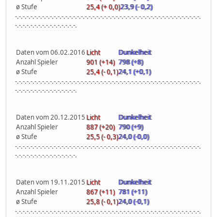
ø Stufe
25,4 (+ 0,0)
23,9 (- 0,2)
-.-.-.-.-.-.-.-.-.-.-.-.-.-.-.-.-.-.-.-.-.-.-.-.-.-.-.-.-.-.-.-.-.-.-.-.-.-.-.-.-.-.-.-.-.-.-.-.
-.-.-.-.-.-.-.-.-.-.-.-.-.-.-.-.
Daten vom 06.02.2016
Licht
Dunkelheit
Anzahl Spieler
901 (+14)
798 (+8)
ø Stufe
25,4 (- 0,1)
24,1 (+0,1)
-.-.-.-.-.-.-.-.-.-.-.-.-.-.-.-.-.-.-.-.-.-.-.-.-.-.-.-.-.-.-.-.-.-.-.-.-.-.-.-.-.-.-.-.-.-.-.-.
-.-.-.-.-.-.-.-.-.-.-.-.-.-.-.-.
Daten vom 20.12.2015
Licht
Dunkelheit
Anzahl Spieler
887 (+20)
790 (+9)
ø Stufe
25,5 (- 0,3)
24,0 (-0,0)
-.-.-.-.-.-.-.-.-.-.-.-.-.-.-.-.-.-.-.-.-.-.-.-.-.-.-.-.-.-.-.-.-.-.-.-.-.-.-.-.-.-.-.-.-.-.-.-.
-.-.-.-.-.-.-.-.-.-.-.-.-.-.-.-.
Daten vom 19.11.2015
Licht
Dunkelheit
Anzahl Spieler
867 (+11)
781 (+11)
ø Stufe
25,8 (- 0,1)
24,0 (-0,1)
-.-.-.-.-.-.-.-.-.-.-.-.-.-.-.-.-.-.-.-.-.-.-.-.-.-.-.-.-.-.-.-.-.-.-.-.-.-.-.-.-.-.-.-.-.-.-.-.