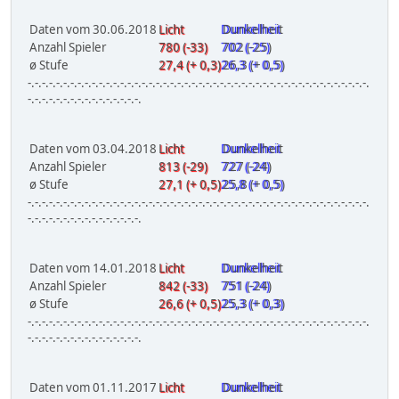
Daten vom 30.06.2018
Licht
Dunkelheit
Anzahl Spieler
780 (-33)
702 (-25)
ø Stufe
27,4 (+ 0,3)
26,3 (+ 0,5)
-.-.-.-.-.-.-.-.-.-.-.-.-.-.-.-.-.-.-.-.-.-.-.-.-.-.-.-.-.-.-.-.-.-.-.-.-.-.-.-.-.-.-.-.-.-.-.-.
-.-.-.-.-.-.-.-.-.-.-.-.-.-.-.-.
Daten vom 03.04.2018
Licht
Dunkelheit
Anzahl Spieler
813 (-29)
727 (-24)
ø Stufe
27,1 (+ 0,5)
25,8 (+ 0,5)
-.-.-.-.-.-.-.-.-.-.-.-.-.-.-.-.-.-.-.-.-.-.-.-.-.-.-.-.-.-.-.-.-.-.-.-.-.-.-.-.-.-.-.-.-.-.-.-.
-.-.-.-.-.-.-.-.-.-.-.-.-.-.-.-.
Daten vom 14.01.2018
Licht
Dunkelheit
Anzahl Spieler
842 (-33)
751 (-24)
ø Stufe
26,6 (+ 0,5)
25,3 (+ 0,3)
-.-.-.-.-.-.-.-.-.-.-.-.-.-.-.-.-.-.-.-.-.-.-.-.-.-.-.-.-.-.-.-.-.-.-.-.-.-.-.-.-.-.-.-.-.-.-.-.
-.-.-.-.-.-.-.-.-.-.-.-.-.-.-.-.
Daten vom 01.11.2017
Licht
Dunkelheit