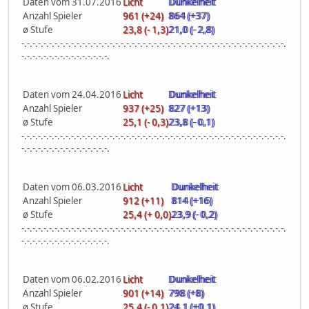
Daten vom 31.07.2016
Licht
Dunkelheit
Anzahl Spieler
961 (+24)
864 (+37)
ø Stufe
23,8 (- 1,3)
21,0 (- 2,8)
-.-.-.-.-.-.-.-.-.-.-.-.-.-.-.-.-.-.-.-.-.-.-.-.-.-.-.-.-.-.-.-.-.-.-.-.-.-.-.-.-.-.-.-.-.-.-.-.
-.-.-.-.-.-.-.-.-.-.-.-.-.-.-.-.
Daten vom 24.04.2016
Licht
Dunkelheit
Anzahl Spieler
937 (+25)
827 (+13)
ø Stufe
25,1 (- 0,3)
23,8 (- 0,1)
-.-.-.-.-.-.-.-.-.-.-.-.-.-.-.-.-.-.-.-.-.-.-.-.-.-.-.-.-.-.-.-.-.-.-.-.-.-.-.-.-.-.-.-.-.-.-.-.
-.-.-.-.-.-.-.-.-.-.-.-.-.-.-.-.
Daten vom 06.03.2016
Licht
Dunkelheit
Anzahl Spieler
912 (+11)
814 (+16)
ø Stufe
25,4 (+ 0,0)
23,9 (- 0,2)
-.-.-.-.-.-.-.-.-.-.-.-.-.-.-.-.-.-.-.-.-.-.-.-.-.-.-.-.-.-.-.-.-.-.-.-.-.-.-.-.-.-.-.-.-.-.-.-.
-.-.-.-.-.-.-.-.-.-.-.-.-.-.-.-.
Daten vom 06.02.2016
Licht
Dunkelheit
Anzahl Spieler
901 (+14)
798 (+8)
ø Stufe
25,4 (- 0,1)
24,1 (+0,1)