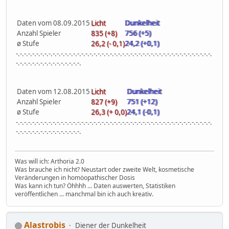
Daten vom 08.09.2015
Licht
Dunkelheit
Anzahl Spieler
835 (+8)
756 (+5)
ø Stufe
26,2 (- 0,1)
24,2 (+0,1)
-.-.-.-.-.-.-.-.-.-.-.-.-.-.-.-.-.-.-.-.-.-.-.-.-.-.-.-.-.-.-.-.-.-.-.-.-.-.-.-.-.-.-.-.-.-.-.-.
-.-.-.-.-.-.-.-.-.-.-.-.-.-.-.-.
Daten vom 12.08.2015
Licht
Dunkelheit
Anzahl Spieler
827 (+9)
751 (+12)
ø Stufe
26,3 (+ 0,0)
24,1 (-0,1)
-.-.-.-.-.-.-.-.-.-.-.-.-.-.-.-.-.-.-.-.-.-.-.-.-.-.-.-.-.-.-.-.-.-.-.-.-.-.-.-.-.-.-.-.-.-.-.-.
-.-.-.-.-.-.-.-.-.-.-.-.-.-.-.-.
Was will ich: Arthoria 2.0
Was brauche ich nicht? Neustart oder zweite Welt, kosmetische
Veränderungen in homöopathischer Dosis
Was kann ich tun? Öhhhh ... Daten auswerten, Statistiken
veröffentlichen ... manchmal bin ich auch kreativ.
Alastrobis
Diener der Dunkelheit