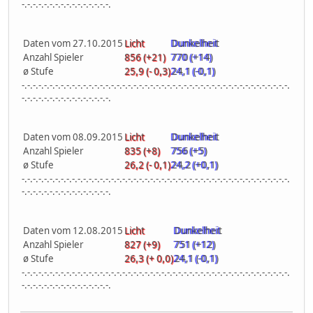
-.-.-.-.-.-.-.-.-.-.-.-.-.-.-.-.
Daten vom 27.10.2015
Licht
Dunkelheit
Anzahl Spieler
856 (+21)
770 (+14)
ø Stufe
25,9 (- 0,3)
24,1 (-0,1)
-.-.-.-.-.-.-.-.-.-.-.-.-.-.-.-.-.-.-.-.-.-.-.-.-.-.-.-.-.-.-.-.-.-.-.-.-.-.-.-.-.-.-.-.-.-.-.-.
-.-.-.-.-.-.-.-.-.-.-.-.-.-.-.-.
Daten vom 08.09.2015
Licht
Dunkelheit
Anzahl Spieler
835 (+8)
756 (+5)
ø Stufe
26,2 (- 0,1)
24,2 (+0,1)
-.-.-.-.-.-.-.-.-.-.-.-.-.-.-.-.-.-.-.-.-.-.-.-.-.-.-.-.-.-.-.-.-.-.-.-.-.-.-.-.-.-.-.-.-.-.-.-.
-.-.-.-.-.-.-.-.-.-.-.-.-.-.-.-.
Daten vom 12.08.2015
Licht
Dunkelheit
Anzahl Spieler
827 (+9)
751 (+12)
ø Stufe
26,3 (+ 0,0)
24,1 (-0,1)
-.-.-.-.-.-.-.-.-.-.-.-.-.-.-.-.-.-.-.-.-.-.-.-.-.-.-.-.-.-.-.-.-.-.-.-.-.-.-.-.-.-.-.-.-.-.-.-.
-.-.-.-.-.-.-.-.-.-.-.-.-.-.-.-.