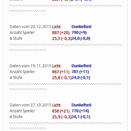
-.-.-.-.-.-.-.-.-.-.-.-.-.-.-.-.-.-.-.-.-.-.-.-.-.-.-.-.-.-.-.-.-.-.-.-.-.-.-.-.-.-.-.-.-.-.-.-.
-.-.-.-.-.-.-.-.-.-.-.-.-.-.-.-.
Daten vom 20.12.2015
Licht
Dunkelheit
Anzahl Spieler
887 (+20)
790 (+9)
ø Stufe
25,5 (- 0,3)
24,0 (-0,0)
-.-.-.-.-.-.-.-.-.-.-.-.-.-.-.-.-.-.-.-.-.-.-.-.-.-.-.-.-.-.-.-.-.-.-.-.-.-.-.-.-.-.-.-.-.-.-.-.
-.-.-.-.-.-.-.-.-.-.-.-.-.-.-.-.
Daten vom 19.11.2015
Licht
Dunkelheit
Anzahl Spieler
867 (+11)
781 (+11)
ø Stufe
25,8 (- 0,1)
24,0 (-0,1)
-.-.-.-.-.-.-.-.-.-.-.-.-.-.-.-.-.-.-.-.-.-.-.-.-.-.-.-.-.-.-.-.-.-.-.-.-.-.-.-.-.-.-.-.-.-.-.-.
-.-.-.-.-.-.-.-.-.-.-.-.-.-.-.-.
Daten vom 27.10.2015
Licht
Dunkelheit
Anzahl Spieler
856 (+21)
770 (+14)
ø Stufe
25,9 (- 0,3)
24,1 (-0,1)
-.-.-.-.-.-.-.-.-.-.-.-.-.-.-.-.-.-.-.-.-.-.-.-.-.-.-.-.-.-.-.-.-.-.-.-.-.-.-.-.-.-.-.-.-.-.-.-.
-.-.-.-.-.-.-.-.-.-.-.-.-.-.-.-.