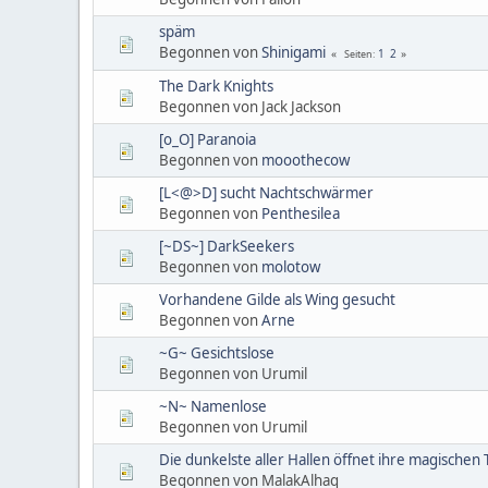
späm
Begonnen von
Shinigami
1
2
Seiten
The Dark Knights
Begonnen von Jack Jackson
[o_O] Paranoia
Begonnen von
mooothecow
[L<@>D] sucht Nachtschwärmer
Begonnen von
Penthesilea
[~DS~] DarkSeekers
Begonnen von
molotow
Vorhandene Gilde als Wing gesucht
Begonnen von
Arne
~G~ Gesichtslose
Begonnen von Urumil
~N~ Namenlose
Begonnen von Urumil
Die dunkelste aller Hallen öffnet ihre magischen T
Begonnen von MalakAlhaq