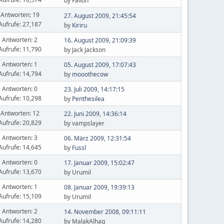
by Falion
Antworten: 19
27. August 2009, 21:45:54
Aufrufe: 27,187
by
Kiriru
Antworten: 2
16. August 2009, 21:09:39
Aufrufe: 11,790
by Jack Jackson
Antworten: 1
05. August 2009, 17:07:43
Aufrufe: 14,794
by
mooothecow
Antworten: 0
23. Juli 2009, 14:17:15
Aufrufe: 10,298
by
Penthesilea
Antworten: 12
22. Juni 2009, 14:36:14
Aufrufe: 20,829
by vampslayer
Antworten: 3
06. März 2009, 12:31:54
Aufrufe: 14,645
by
Fussl
Antworten: 0
17. Januar 2009, 15:02:47
Aufrufe: 13,670
by Urumil
Antworten: 1
08. Januar 2009, 19:39:13
Aufrufe: 15,109
by Urumil
Antworten: 2
14. November 2008, 09:11:11
Aufrufe: 14,280
by MalakAlhaq