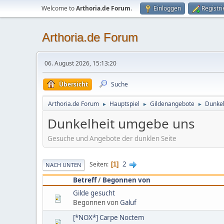
Welcome to
Arthoria.de Forum
.
Einloggen
Registr
Arthoria.de Forum
06. August 2026, 15:13:20
Übersicht
Suche
Arthoria.de Forum
Hauptspiel
Gildenangebote
Dunkel
►
►
►
Dunkelheit umgebe uns
Gesuche und Angebote der dunklen Seite
2
Seiten
1
NACH UNTEN
Betreff
/
Begonnen von
Gilde gesucht
Begonnen von
Galuf
[*NOX*] Carpe Noctem