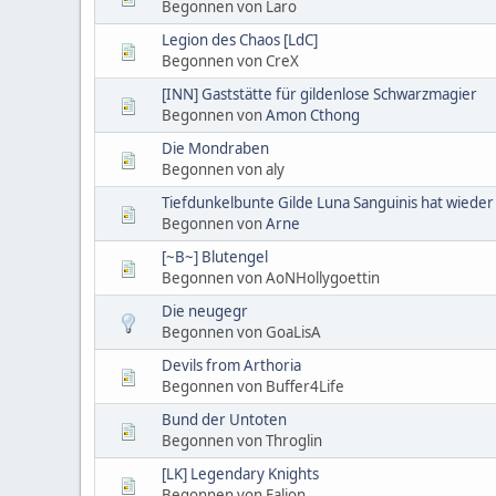
Begonnen von Laro
Legion des Chaos [LdC]
Begonnen von CreX
[INN] Gaststätte für gildenlose Schwarzmagier
Begonnen von
Amon Cthong
Die Mondraben
Begonnen von aly
Tiefdunkelbunte Gilde Luna Sanguinis hat wieder
Begonnen von
Arne
[~B~] Blutengel
Begonnen von AoNHollygoettin
Die neugegr
Begonnen von GoaLisA
Devils from Arthoria
Begonnen von Buffer4Life
Bund der Untoten
Begonnen von Throglin
[LK] Legendary Knights
Begonnen von Falion