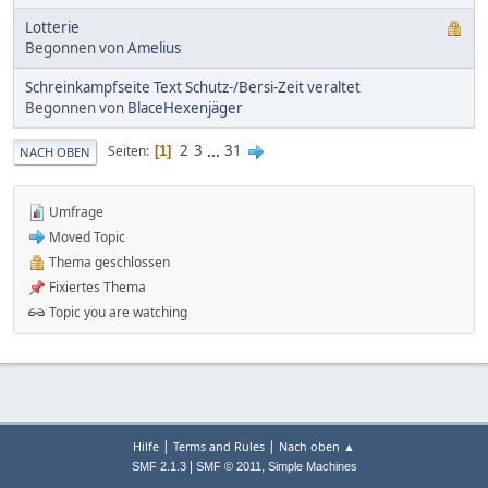
Lotterie
Begonnen von
Amelius
Schreinkampfseite Text Schutz-/Bersi-Zeit veraltet
Begonnen von
BlaceHexenjäger
2
3
...
31
Seiten
1
NACH OBEN
Umfrage
Moved Topic
Thema geschlossen
Fixiertes Thema
Topic you are watching
|
|
Hilfe
Terms and Rules
Nach oben ▲
|
,
SMF 2.1.3
SMF © 2011
Simple Machines