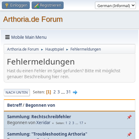
Einloggen
Registrieren
Arthoria.de Forum
Mobile Main Menu
Arthoria.de Forum
Hauptspiel
Fehlermeldungen
►
►
Fehlermeldungen
Hast du einen Fehler im Spiel gefunden? Bitte mit möglichst
genauer Beschreibung hier rein.
2
3
...
31
Seiten
1
NACH UNTEN
Betreff
/
Begonnen von
Sammlung: Rechtschreibfehler
Begonnen von
Xeridar
1
2
3
...
17
Seiten
Sammlung: "Troubleshooting Arthoria"