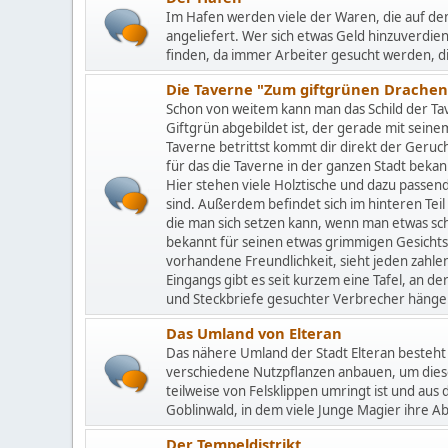
Im Hafen werden viele der Waren, die auf d
angeliefert. Wer sich etwas Geld hinzuverdien
finden, da immer Arbeiter gesucht werden, d
Die Taverne "Zum giftgrünen Drachen
Schon von weitem kann man das Schild der Ta
Giftgrün abgebildet ist, der gerade mit seine
Taverne betrittst kommt dir direkt der Geru
für das die Taverne in der ganzen Stadt bekan
Hier stehen viele Holztische und dazu passen
sind. Außerdem befindet sich im hinteren Tei
die man sich setzen kann, wenn man etwas sc
bekannt für seinen etwas grimmigen Gesicht
vorhandene Freundlichkeit, sieht jeden zahl
Eingangs gibt es seit kurzem eine Tafel, an de
und Steckbriefe gesuchter Verbrecher hänge
Das Umland von Elteran
Das nähere Umland der Stadt Elteran besteht
verschiedene Nutzpflanzen anbauen, um diese
teilweise von Felsklippen umringt ist und aus
Goblinwald, in dem viele Junge Magier ihre 
Der Tempeldistrikt