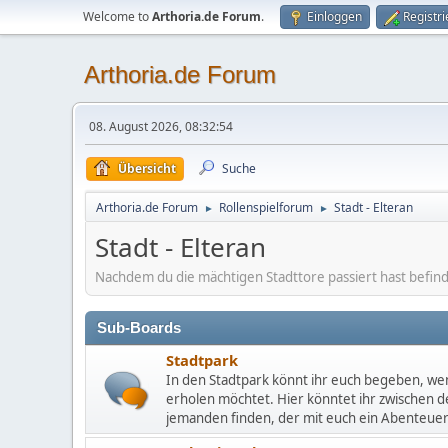
Welcome to
Arthoria.de Forum
.
Einloggen
Registr
Arthoria.de Forum
08. August 2026, 08:32:54
Übersicht
Suche
Arthoria.de Forum
Rollenspielforum
Stadt - Elteran
►
►
Stadt - Elteran
Nachdem du die mächtigen Stadttore passiert hast befinde
Sub-Boards
Stadtpark
In den Stadtpark könnt ihr euch begeben, wen
erholen möchtet. Hier könntet ihr zwischen
jemanden finden, der mit euch ein Abenteue