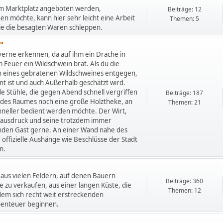
em Marktplatz angeboten werden,
Beiträge: 12
en möchte, kann hier sehr leicht eine Arbeit
Themen: 5
ie die besagten Waren schleppen.
"
verne erkennen, da auf ihm ein Drache in
m Feuer ein Wildschwein brät. Als du die
ch eines gebratenen Wildschweines entgegen,
nt ist und auch Außerhalb geschätzt wird.
de Stühle, die gegen Abend schnell vergriffen
Beiträge: 187
l des Raumes noch eine große Holztheke, an
Themen: 21
hneller bedient werden möchte. Der Wirt,
sausdruck und seine trotzdem immer
enden Gast gerne. An einer Wand nahe des
r offizielle Aushänge wie Beschlüsse der Stadt
n.
 aus vielen Feldern, auf denen Bauern
Beiträge: 360
 zu verkaufen, aus einer langen Küste, die
Themen: 12
 dem sich recht weit erstreckenden
Abenteuer beginnen.