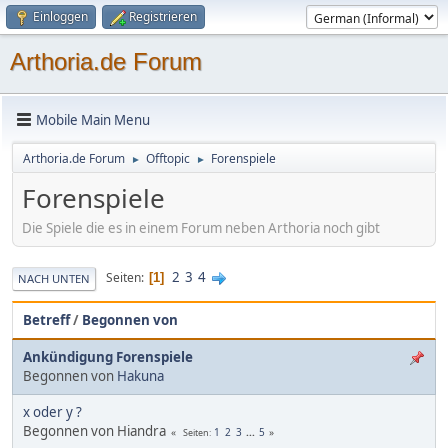
Einloggen
Registrieren
Arthoria.de Forum
Mobile Main Menu
Arthoria.de Forum
Offtopic
Forenspiele
►
►
Forenspiele
Die Spiele die es in einem Forum neben Arthoria noch gibt
2
3
4
Seiten
1
NACH UNTEN
Betreff
/
Begonnen von
Ankündigung Forenspiele
Begonnen von
Hakuna
x oder y ?
Begonnen von Hiandra
1
2
3
...
5
Seiten