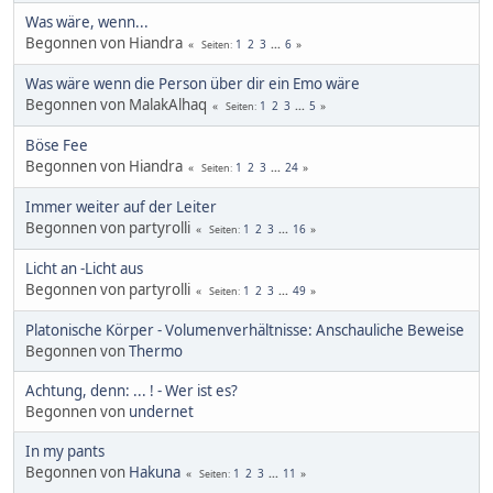
Was wäre, wenn...
Begonnen von Hiandra
1
2
3
...
6
Seiten
Was wäre wenn die Person über dir ein Emo wäre
Begonnen von MalakAlhaq
1
2
3
...
5
Seiten
Böse Fee
Begonnen von Hiandra
1
2
3
...
24
Seiten
Immer weiter auf der Leiter
Begonnen von partyrolli
1
2
3
...
16
Seiten
Licht an -Licht aus
Begonnen von partyrolli
1
2
3
...
49
Seiten
Platonische Körper - Volumenverhältnisse: Anschauliche Beweise
Begonnen von
Thermo
Achtung, denn: ... ! - Wer ist es?
Begonnen von
undernet
In my pants
Begonnen von
Hakuna
1
2
3
...
11
Seiten