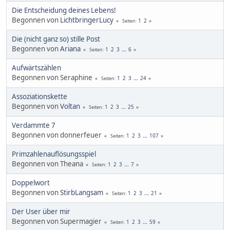
Die Entscheidung deines Lebens!
Begonnen von
LichtbringerLucy
1
2
Seiten
Die (nicht ganz so) stille Post
Begonnen von
Ariana
1
2
3
...
6
Seiten
Aufwärtszählen
Begonnen von Seraphine
1
2
3
...
24
Seiten
Assoziationskette
Begonnen von
Voltan
1
2
3
...
25
Seiten
Verdammte 7
Begonnen von donnerfeuer
1
2
3
...
107
Seiten
Primzahlenauflösungsspiel
Begonnen von Theana
1
2
3
...
7
Seiten
Doppelwort
Begonnen von
StirbLangsam
1
2
3
...
21
Seiten
Der User über mir
Begonnen von Supermagier
1
2
3
...
59
Seiten