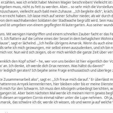
erzählen, was ich erlebt habe! Meinen Magier beschreiben! Vielleicht is
htgeben muss, nicht zu fett zu werden. Aber... so sehr mich die Vorstellun
uschauen, vielleicht auch bald mein Zuhause. ,,Ich begleite dich", krächze
 erreicht haben. Ich lasse mich auf seiner Schulter nieder, als wir durch 
 von dem wachhabenden Soldaten der Stadtwache begrüßt wird. Sein Haus,
und ist umgeben von einem gepflegten Kräutergarten. Aus seiner wunder
s. Mit wenigen Handgriffen und einem schnellen Zauber facht er das F
t. Ich flattere auf die Lehne eines der Sessel in dem behaglichen Wo
ause", sagt er lächelnd. ,,Ich heiße übrigens Amarok. Wenn du auch einen
lls sehe ich mich gezwungen, mir selbst einen auszudenken, und ich bin nic
h mich vor. Nun wird sich zeigen, ob er mich wirklich die ganze Zeit über 
hdenklich den Kopf schief – he, wer von uns beiden ist hier eigentlich der
ax' an. Ich denke, ich werde dich Drax nennen. Was hältst du davon?"
er lediglich geraten? Ich bejahe seine Frage enthusiastisch und überlege z
ute Zusammenarbeit also", sagt er. ,,Ich freue mich darauf." Er überlässt 
chattenross Arnyek kennenlernen, hier bleiben oder bis er meine Dienst
ich mich für den Schwarm. Ich muss den Altvögeln unbedingt berichten, w
angen ist. Aber beim nächsten Mal werde ich meinen Herrn gewiss begle
ch diesen arroganten Cornix einmal näher unter die Lupe nehmen. Oh ja
marok, das schwöre ich dir, werde ich wissen, ob und wenn ja auf welche