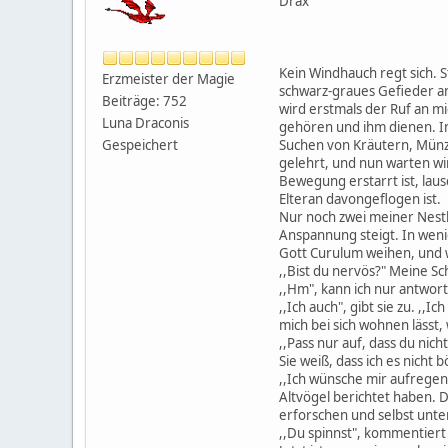
Drax
Kein Windhauch regt sich. St
Erzmeister der Magie
schwarz-graues Gefieder an
Beiträge: 752
wird erstmals der Ruf an m
Luna Draconis
gehören und ihm dienen. In
Suchen von Kräutern, Münze
Gespeichert
gelehrt, und nun warten w
Bewegung erstarrt ist, laus
Elteran davongeflogen ist.
Nur noch zwei meiner Nestb
Anspannung steigt. In weni
Gott Curulum weihen, und wi
,,Bist du nervös?" Meine S
,,Hm", kann ich nur antwor
,,Ich auch", gibt sie zu. ,,
mich bei sich wohnen lässt, 
,,Pass nur auf, dass du nich
Sie weiß, dass ich es nicht
,,Ich wünsche mir aufregen
Altvögel berichtet haben. 
erforschen und selbst unte
,,Du spinnst", kommentiert 