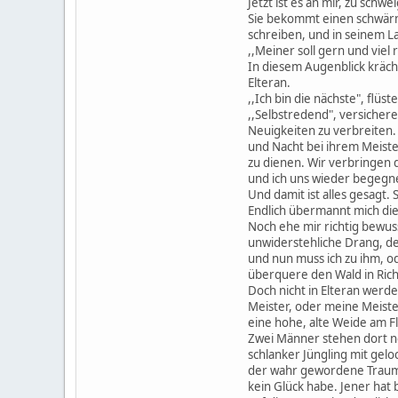
Jetzt ist es an mir, zu schw
Sie bekommt einen schwärmer
schreiben, und in seinem L
,,Meiner soll gern und viel
In diesem Augenblick kräch
Elteran.
,,Ich bin die nächste", flüs
,,Selbstredend", versicher
Neuigkeiten zu verbreiten.
und Nacht bei ihrem Meiste
zu dienen. Wir verbringen 
und ich uns wieder begegnen
Und damit ist alles gesagt.
Endlich übermannt mich die
Noch ehe mir richtig bewus
unwiderstehliche Drang, de
und nun muss ich zu ihm, o
überquere den Wald in Rich
Doch nicht in Elteran werde 
Meister, oder meine Meiste
eine hohe, alte Weide am Fl
Zwei Männer stehen dort ne
schlanker Jüngling mit gelo
der wahr gewordene Traum m
kein Glück habe. Jener hat 