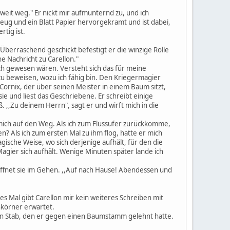
t weit weg." Er nickt mir aufmunternd zu, und ich
zeug und ein Blatt Papier hervorgekramt und ist dabei,
tig ist.
 Überraschend geschickt befestigt er die winzige Rolle
ne Nachricht zu Carellon."
ich gewesen wären. Versteht sich das für meine
 zu beweisen, wozu ich fähig bin. Den Kriegermagier
Cornix, der über seinen Meister in einem Baum sitzt,
 sie und liest das Geschriebene. Er schreibt einige
. ,,Zu deinem Herrn", sagt er und wirft mich in die
 mich auf den Weg. Als ich zum Flussufer zurückkomme,
n? Als ich zum ersten Mal zu ihm flog, hatte er mich
gische Weise, wo sich derjenige aufhält, für den die
 Magier sich aufhält. Wenige Minuten später lande ich
nd öffnet sie im Gehen. ,,Auf nach Hause! Abendessen und
eses Mal gibt Carellon mir kein weiteres Schreiben mit
nkörner erwartet.
einen Stab, den er gegen einen Baumstamm gelehnt hatte.