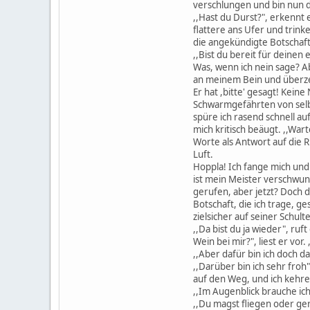
verschlungen und bin nun d
,,Hast du Durst?", erkennt e
flattere ans Ufer und trink
die angekündigte Botschaft 
,,Bist du bereit für deinen 
Was, wenn ich nein sage? Ab
an meinem Bein und überzeug
Er hat ,bitte' gesagt! Kei
Schwarmgefährten von selbst
spüre ich rasend schnell a
mich kritisch beäugt. ,,Wart
Worte als Antwort auf die R
Luft.
Hoppla! Ich fange mich und
ist mein Meister verschwund
gerufen, aber jetzt? Doch d
Botschaft, die ich trage, g
zielsicher auf seiner Schulte
,,Da bist du ja wieder", ruf
Wein bei mir?", liest er vor
,,Aber dafür bin ich doch da
,,Darüber bin ich sehr froh"
auf den Weg, und ich kehre
,,Im Augenblick brauche ich
,,Du magst fliegen oder g