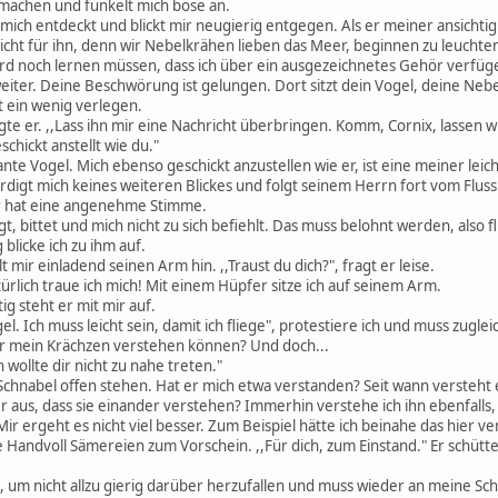
 machen und funkelt mich böse an.
mich entdeckt und blickt mir neugierig entgegen. Als er meiner ansichtig
cht für ihn, denn wir Nebelkrähen lieben das Meer, beginnen zu leuchten. 
ird noch lernen müssen, dass ich über ein ausgezeichnetes Gehör verfüg
weiter. Deine Beschwörung ist gelungen. Dort sitzt dein Vogel, deine Neb
t ein wenig verlegen.
sagte er. ,,Lass ihn mir eine Nachricht überbringen. Komm, Cornix, lassen 
chickt anstellt wie du."
ante Vogel. Mich ebenso geschickt anzustellen wie er, ist eine meiner lei
digt mich keines weiteren Blickes und folgt seinem Herrn fort vom Fluss 
r hat eine angenehme Stimme.
agt, bittet und mich nicht zu sich befiehlt. Das muss belohnt werden, also 
blicke ich zu ihm auf.
t mir einladend seinen Arm hin. ,,Traust du dich?", fragt er leise.
rlich traue ich mich! Mit einem Hüpfer sitze ich auf seinem Arm.
tig steht er mit mir auf.
gel. Ich muss leicht sein, damit ich fliege", protestiere ich und muss zuglei
l er mein Krächzen verstehen können? Und doch...
ch wollte dir nicht zu nahe treten."
 Schnabel offen stehen. Hat er mich etwa verstanden? Seit wann versteht
 aus, dass sie einander verstehen? Immerhin verstehe ich ihn ebenfalls, 
? Mir ergeht es nicht viel besser. Zum Beispiel hätte ich beinahe das hier v
 Handvoll Sämereien zum Vorschein. ,,Für dich, zum Einstand." Er schütte
 um nicht allzu gierig darüber herzufallen und muss wieder an meine Sch