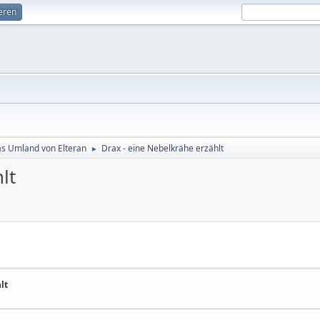
ieren
s Umland von Elteran
Drax - eine Nebelkrähe erzählt
►
lt
lt