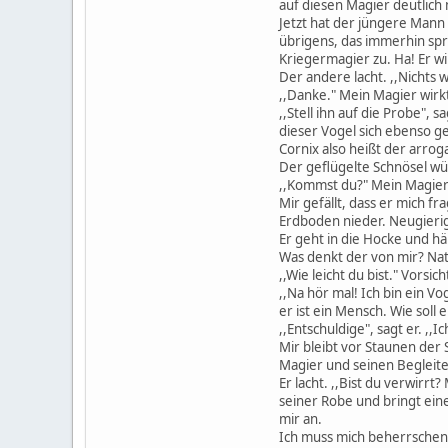
auf diesen Magier deutlich
Jetzt hat der jüngere Mann 
übrigens, das immerhin spri
Kriegermagier zu. Ha! Er w
Der andere lacht. ,,Nichts 
,,Danke." Mein Magier wirk
,,Stell ihn auf die Probe", 
dieser Vogel sich ebenso ges
Cornix also heißt der arrog
Der geflügelte Schnösel wür
,,Kommst du?" Mein Magie
Mir gefällt, dass er mich fr
Erdboden nieder. Neugierig 
Er geht in die Hocke und häl
Was denkt der von mir? Natü
,,Wie leicht du bist." Vorsich
,,Na hör mal! Ich bin ein Vo
er ist ein Mensch. Wie sol
,,Entschuldige", sagt er. ,,I
Mir bleibt vor Staunen der
Magier und seinen Begleiter
Er lacht. ,,Bist du verwirrt
seiner Robe und bringt eine
mir an.
Ich muss mich beherrschen,