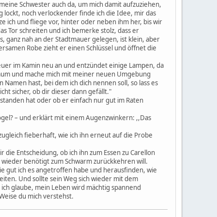
t meine Schwester auch da, um mich damit aufzuziehen,
g lockt, noch verlockender finde ich die Idee, mir das
 ich und fliege vor, hinter oder neben ihm her, bis wir
das Tor schreiten und ich bemerke stolz, dass er
 ganz nah an der Stadtmauer gelegen, ist klein, aber
samen Robe zieht er einen Schlüssel und öffnet die
euer im Kamin neu an und entzündet einige Lampen, da
hnraum und mache mich mit meiner neuen Umgebung
 Namen hast, bei dem ich dich nennen soll, so lass es
ht sicher, ob dir dieser dann gefällt."
verstanden hat oder ob er einfach nur gut im Raten
 Vogel? – und erklärt mit einem Augenzwinkern: ,,Das
ugleich fieberhaft, wie ich ihn erneut auf die Probe
mir die Entscheidung, ob ich ihn zum Essen zu Carellon
e wieder benötigt zum Schwarm zurückkehren will.
ie gut ich es angetroffen habe und herausfinden, wie
iten. Und sollte sein Weg sich wieder mit dem
, ich glaube, mein Leben wird mächtig spannend
 Weise du mich verstehst.