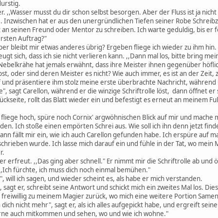
urstig.
r. ,,Wasser musst du dir schon selbst besorgen. Aber der Fluss ist ja nich
e. Inzwischen hat er aus den unergründlichen Tiefen seiner Robe Schreib
an seinen Freund oder Mentor zu schreiben. Ich warte geduldig, bis er fer
ersten Auftrag?"
er bleibt mir etwas anderes übrig? Ergeben fliege ich wieder zu ihm hin.
t sich, dass ich sie nicht verlieren kann. ,,Dann mal los, bitte bring mei
ne Nebelkrähe hat jemals erwähnt, dass ihre Meister ihnen gegenüber höfl
, oder sind deren Meister es nicht? Wie auch immer, es ist an der Zeit,
uf und präsentiere ihm stolz meine erste überbrachte Nachricht, während 
e", sagt Carellon, während er die winzige Schriftrolle löst, dann öffnet er
ückseite, rollt das Blatt wieder ein und befestigt es erneut an meinem Fuß
 fliege hoch, spüre noch Cornix' argwöhnischen Blick auf mir und mache
en. Ich stoße einen empörten Schrei aus. Wie soll ich ihn denn jetzt finde
ann fällt mir ein, wie ich auch Carellon gefunden habe. Ich erspüre auf ma
eschrieben wurde. Ich lasse mich darauf ein und fühle in der Tat, wo mein
r.
t er erfreut. ,,Das ging aber schnell." Er nimmt mir die Schriftrolle ab u
. ,,Ich fürchte, ich muss dich noch einmal bemühen."
", will ich sagen, und wieder scheint es, als habe er mich verstanden.
, sagt er, schreibt seine Antwort und schickt mich ein zweites Mal los. Di
 freiwillig zu meinem Magier zurück, wo mich eine weitere Portion Same
 dich nicht mehr", sagt er, als ich alles aufgepickt habe, und ergreift s
erne auch mitkommen und sehen, wo und wie ich wohne."