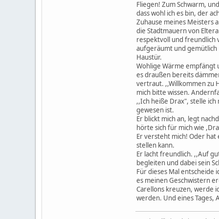
Fliegen! Zum Schwarm, und 
dass wohl ich es bin, der ac
Zuhause meines Meisters anz
die Stadtmauern von Elteran
respektvoll und freundlich
aufgeräumt und gemütlich 
Haustür.
Wohlige Wärme empfängt un
es draußen bereits dämmer
vertraut. ,,Willkommen zu H
mich bitte wissen. Andernfa
,,Ich heiße Drax", stelle ic
gewesen ist.
Er blickt mich an, legt nac
hörte sich für mich wie ,Dr
Er versteht mich! Oder hat 
stellen kann.
Er lacht freundlich. ,,Auf g
begleiten und dabei sein S
Für dieses Mal entscheide 
es meinen Geschwistern erg
Carellons kreuzen, werde i
werden. Und eines Tages, A