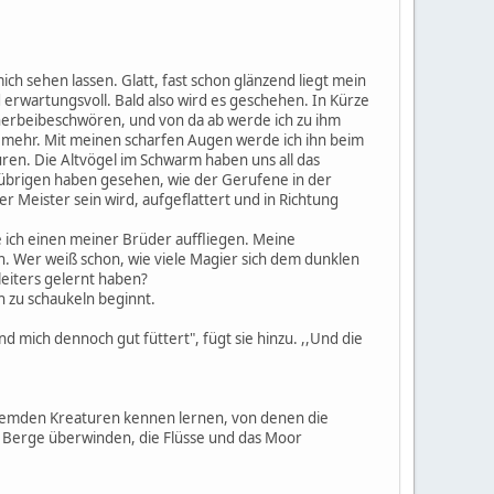
mich sehen lassen. Glatt, fast schon glänzend liegt mein
erwartungsvoll. Bald also wird es geschehen. In Kürze
 herbeibeschwören, und von da ab werde ich zu ihm
el mehr. Mit meinen scharfen Augen werde ich ihn beim
ren. Die Altvögel im Schwarm haben uns all das
 übrigen haben gesehen, wie der Gerufene in der
er Meister sein wird, aufgeflattert und in Richtung
 ich einen meiner Brüder auffliegen. Meine
. Wer weiß schon, wie viele Magier sich dem dunklen
leiters gelernt haben?
h zu schaukeln beginnt.
 und mich dennoch gut füttert", fügt sie hinzu. ,,Und die
e fremden Kreaturen kennen lernen, von denen die
ie Berge überwinden, die Flüsse und das Moor