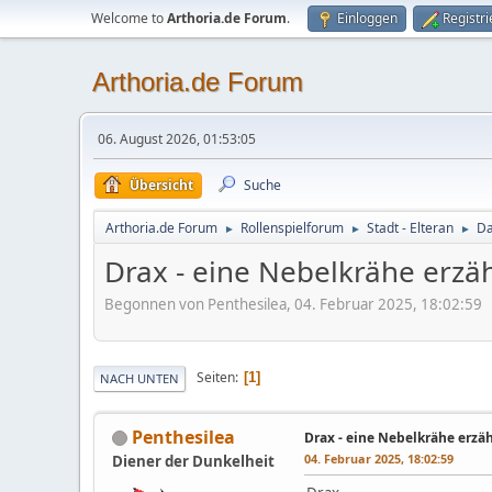
Welcome to
Arthoria.de Forum
.
Einloggen
Registr
Arthoria.de Forum
06. August 2026, 01:53:05
Übersicht
Suche
Arthoria.de Forum
Rollenspielforum
Stadt - Elteran
Da
►
►
►
Drax - eine Nebelkrähe erzäh
Begonnen von Penthesilea, 04. Februar 2025, 18:02:59
Seiten
1
NACH UNTEN
Penthesilea
Drax - eine Nebelkrähe erzäh
04. Februar 2025, 18:02:59
Diener der Dunkelheit