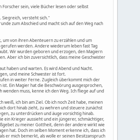
 Forscher sein, viele Bücher lesen oder selbst
Siegreich, versteht sich."
enrunde zum Abschied und macht sich auf den Weg nach
ck, um von ihren Abenteuern zu erzählen und um
sie gerufen werden. Andere wiederum leben fast Tag
erlaubt. Wir wurden geboren und erzogen, den Magiern
n. Aber ich bin zuversichtlich, dass meine Geschwister
ebaut haben und warten. Es wird Abend und Nacht.
gen, und meine Schwester ist fort.
 Rufen in weiter Ferne. Zugleich überkommt mich der
en ist. Ein Magier hat die Beschwörung ausgesprochen,
ch wenden muss, kenne ich den Weg. Ich fliege auf und
ch weiß, ich bin am Ziel. Ob ich noch Zeit habe, meinen
ich dort hinab zieht, zu wehren und steuere zunächst
iegen, zu unterdrücken und äuge vorsichtig hinab.
 ein Krieger aussieht und ein jüngerer, schmächtiger,
Stoßgebet zu meiner Gottheit, denn der andere wirkt wie
agen hat. Doch im selben Moment erkenne ich, dass ich
als er mich bemerkt, als wolle er seinen Besitzanspruch