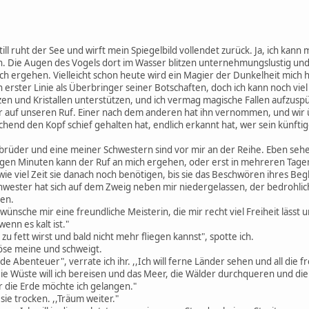
ill ruht der See und wirft mein Spiegelbild vollendet zurück. Ja, ich kann 
. Die Augen des Vogels dort im Wasser blitzen unternehmungslustig und 
ich ergehen. Vielleicht schon heute wird ein Magier der Dunkelheit mich
 erster Linie als Überbringer seiner Botschaften, doch ich kann noch vi
n und Kristallen unterstützen, und ich vermag magische Fallen aufzuspü
ir auf unseren Ruf. Einer nach dem anderen hat ihn vernommen, und wir
chend den Kopf schief gehalten hat, endlich erkannt hat, wer sein künftig
rüder und eine meiner Schwestern sind vor mir an der Reihe. Eben sehe
gen Minuten kann der Ruf an mich ergehen, oder erst in mehreren Tagen
e viel Zeit sie danach noch benötigen, bis sie das Beschwören ihres Beg
chwester hat sich auf dem Zweig neben mir niedergelassen, der bedrohlic
ten.
Ich wünsche mir eine freundliche Meisterin, die mir recht viel Freiheit lässt
wenn es kalt ist."
t zu fett wirst und bald nicht mehr fliegen kannst", spotte ich.
 böse meine und schweigt.
de Abenteuer", verrate ich ihr. ,,Ich will ferne Länder sehen und all di
Die Wüste will ich bereisen und das Meer, die Wälder durchqueren und d
r die Erde möchte ich gelangen."
sie trocken. ,,Träum weiter."