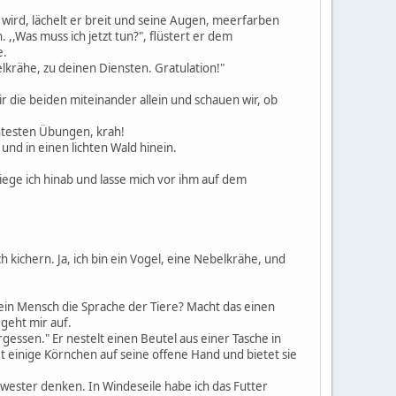
 wird, lächelt er breit und seine Augen, meerfarben
,,Was muss ich jetzt tun?", flüstert er dem
e.
elkrähe, zu deinen Diensten. Gratulation!"
wir die beiden miteinander allein und schauen wir, ob
chtesten Übungen, krah!
und in einen lichten Wald hinein.
fliege ich hinab und lasse mich vor ihm auf dem
ch kichern. Ja, ich bin ein Vogel, eine Nebelkrähe, und
 ein Mensch die Sprache der Tiere? Macht das einen
geht mir auf.
ergessen." Er nestelt einen Beutel aus einer Tasche in
t einige Körnchen auf seine offene Hand und bietet sie
wester denken. In Windeseile habe ich das Futter