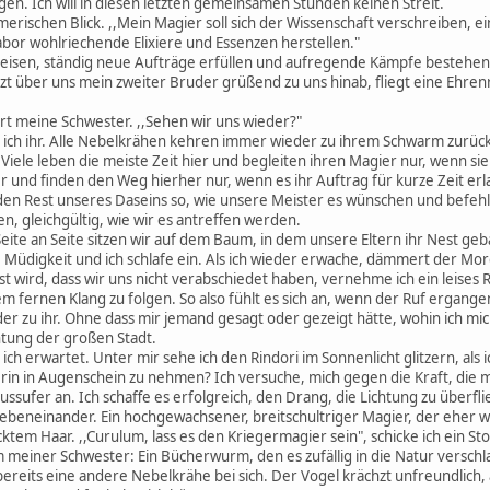
eigen. Ich will in diesen letzten gemeinsamen Stunden keinen Streit.
ischen Blick. ,,Mein Magier soll sich der Wissenschaft verschreiben, ein
abor wohlriechende Elixiere und Essenzen herstellen."
 reisen, ständig neue Aufträge erfüllen und aufregende Kämpfe bestehen. 
zt über uns mein zweiter Bruder grüßend zu uns hinab, fliegt eine Ehr
tert meine Schwester. ,,Sehen wir uns wieder?"
e ich ihr. Alle Nebelkrähen kehren immer wieder zu ihrem Schwarm zurü
 Viele leben die meiste Zeit hier und begleiten ihren Magier nur, wenn 
r und finden den Weg hierher nur, wenn es ihr Auftrag für kurze Zeit 
den Rest unseres Daseins so, wie unsere Meister es wünschen und befehle
, gleichgültig, wie wir es antreffen werden.
 Seite an Seite sitzen wir auf dem Baum, in dem unsere Eltern ihr Nest g
 Müdigkeit und ich schlafe ein. Als ich wieder erwache, dämmert der Mor
st wird, dass wir uns nicht verabschiedet haben, vernehme ich ein leises
m fernen Klang zu folgen. So also fühlt es sich an, wenn der Ruf ergang
der zu ihr. Ohne dass mir jemand gesagt oder gezeigt hätte, wohin ich mi
tung der großen Stadt.
ich erwartet. Unter mir sehe ich den Rindori im Sonnenlicht glitzern, als i
rin in Augenschein zu nehmen? Ich versuche, mich gegen die Kraft, die m
ussufer an. Ich schaffe es erfolgreich, den Drang, die Lichtung zu überfl
beneinander. Ein hochgewachsener, breitschultriger Magier, der eher wie
cktem Haar. ,,Curulum, lass es den Kriegermagier sein", schicke ich ein 
einer Schwester: Ein Bücherwurm, den es zufällig in die Natur verschl
bereits eine andere Nebelkrähe bei sich. Der Vogel krächzt unfreundlich, 