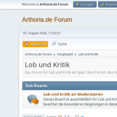
Welcome to
Arthoria.de Forum
.
Einloggen
Registr
Arthoria.de Forum
07. August 2026, 11:02:21
Übersicht
Suche
Arthoria.de Forum
Hauptspiel
Lob und Kritik
►
►
Lob und Kritik
Das Forum für Lob und Kritik am Spiel, dem Forum, den M
Sub-Boards
Lob und Kritik an Moderatoren
Dieses Board ist ausschließlich für Lob und Kr
beachtet die besonderen Regelungen in dies
2
3
...
22
Seiten
1