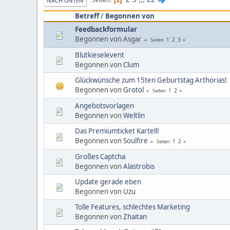
NACH UNTEN
Betreff
/
Begonnen von
Feedbackformular
Begonnen von Asgar
1
2
3
Seiten
Blutkieselevent
Begonnen von
Clum
Glückwünsche zum 15ten Geburtstag Arthorias!
Begonnen von
Grotol
1
2
Seiten
Angebotsvorlagen
Begonnen von
Weltlin
Das Premiumticket Kartell!
Begonnen von
Soulfire
1
2
Seiten
Großes Captcha
Begonnen von
Alastrobis
Update gerade eben
Begonnen von
Uzu
Tolle Features, schlechtes Marketing
Begonnen von
Zhaitan