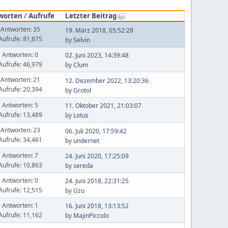
worten
/
Aufrufe
Letzter Beitrag
Antworten: 35
19. März 2018, 05:52:28
Aufrufe: 81,875
by
Selvin
Antworten: 0
02. Juni 2023, 14:39:48
Aufrufe: 46,979
by
Clum
Antworten: 21
12. Dezember 2022, 13:20:36
Aufrufe: 20,394
by
Grotol
Antworten: 5
11. Oktober 2021, 21:03:07
Aufrufe: 13,489
by
Lotus
Antworten: 23
06. Juli 2020, 17:59:42
Aufrufe: 34,461
by
undernet
Antworten: 7
24. Juni 2020, 17:25:09
Aufrufe: 10,863
by
sereda
Antworten: 0
24. Juni 2018, 22:31:25
Aufrufe: 12,515
by
Uzu
Antworten: 1
16. Juni 2018, 13:13:52
Aufrufe: 11,162
by
MajinPiccolo