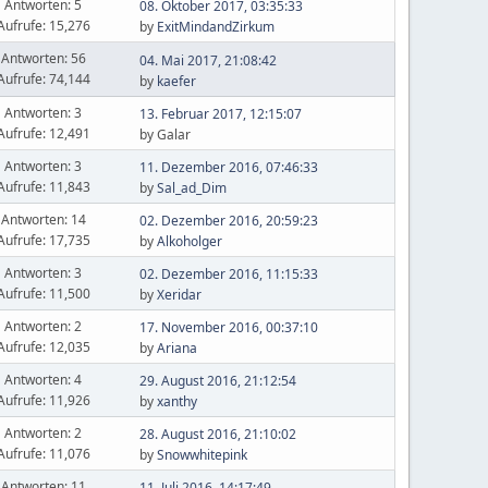
Antworten: 5
08. Oktober 2017, 03:35:33
Aufrufe: 15,276
by
ExitMindandZirkum
Antworten: 56
04. Mai 2017, 21:08:42
Aufrufe: 74,144
by
kaefer
Antworten: 3
13. Februar 2017, 12:15:07
Aufrufe: 12,491
by Galar
Antworten: 3
11. Dezember 2016, 07:46:33
Aufrufe: 11,843
by
Sal_ad_Dim
Antworten: 14
02. Dezember 2016, 20:59:23
Aufrufe: 17,735
by
Alkoholger
Antworten: 3
02. Dezember 2016, 11:15:33
Aufrufe: 11,500
by
Xeridar
Antworten: 2
17. November 2016, 00:37:10
Aufrufe: 12,035
by
Ariana
Antworten: 4
29. August 2016, 21:12:54
Aufrufe: 11,926
by
xanthy
Antworten: 2
28. August 2016, 21:10:02
Aufrufe: 11,076
by
Snowwhitepink
Antworten: 11
11. Juli 2016, 14:17:49