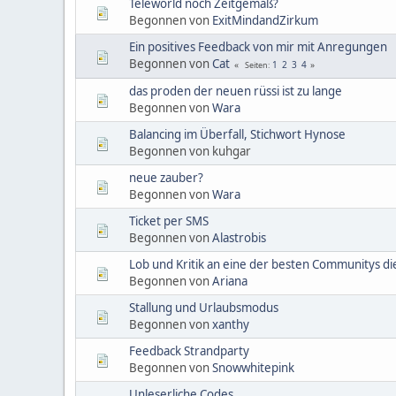
Teleworld noch Zeitgemäß?
Begonnen von
ExitMindandZirkum
Ein positives Feedback von mir mit Anregungen
Begonnen von
Cat
1
2
3
4
Seiten
das proden der neuen rüssi ist zu lange
Begonnen von
Wara
Balancing im Überfall, Stichwort Hynose
Begonnen von kuhgar
neue zauber?
Begonnen von
Wara
Ticket per SMS
Begonnen von
Alastrobis
Lob und Kritik an eine der besten Communitys die
Begonnen von
Ariana
Stallung und Urlaubsmodus
Begonnen von
xanthy
Feedback Strandparty
Begonnen von
Snowwhitepink
Unleserliche Codes