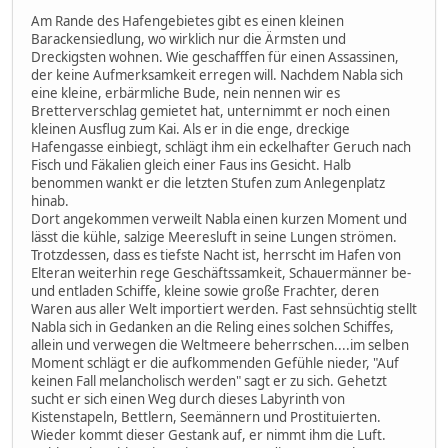
Am Rande des Hafengebietes gibt es einen kleinen
Barackensiedlung, wo wirklich nur die Ärmsten und
Dreckigsten wohnen. Wie geschafffen für einen Assassinen,
der keine Aufmerksamkeit erregen will. Nachdem Nabla sich
eine kleine, erbärmliche Bude, nein nennen wir es
Bretterverschlag gemietet hat, unternimmt er noch einen
kleinen Ausflug zum Kai. Als er in die enge, dreckige
Hafengasse einbiegt, schlägt ihm ein eckelhafter Geruch nach
Fisch und Fäkalien gleich einer Faus ins Gesicht. Halb
benommen wankt er die letzten Stufen zum Anlegenplatz
hinab.
Dort angekommen verweilt Nabla einen kurzen Moment und
lässt die kühle, salzige Meeresluft in seine Lungen strömen.
Trotzdessen, dass es tiefste Nacht ist, herrscht im Hafen von
Elteran weiterhin rege Geschäftssamkeit, Schauermänner be-
und entladen Schiffe, kleine sowie große Frachter, deren
Waren aus aller Welt importiert werden. Fast sehnsüchtig stellt
Nabla sich in Gedanken an die Reling eines solchen Schiffes,
allein und verwegen die Weltmeere beherrschen....im selben
Moment schlägt er die aufkommenden Gefühle nieder, "Auf
keinen Fall melancholisch werden" sagt er zu sich. Gehetzt
sucht er sich einen Weg durch dieses Labyrinth von
Kistenstapeln, Bettlern, Seemännern und Prostituierten.
Wieder kommt dieser Gestank auf, er nimmt ihm die Luft.