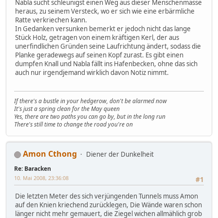
Nabla sucht schleunigst einen Weg aus dieser Menschenmasse
heraus, zu seinem Versteck, wo er sich wie eine erbärmliche
Ratte verkriechen kann.
In Gedanken versunken bemerkt er jedoch nicht das lange
Stück Holz, getragen von einem kräftigen Kerl, der aus
unerfindlichen Gründen seine Laufrichtung ändert, sodass die
Planke geradewegs auf seinen Kopf zurast. Es gibt einen
dumpfen Knall und Nabla fällt ins Hafenbecken, ohne das sich
auch nur irgendjemand wirklich davon Notiz nimmt.
If there's a bustle in your hedgerow, don't be alarmed now
It's just a spring clean for the May queen
Yes, there are two paths you can go by, but in the long run
There's still time to change the road you're on
Amon Cthong
Diener der Dunkelheit
Re: Baracken
10. Mai 2008, 23:36:08
#1
Die letzten Meter des sich verjüngenden Tunnels muss Amon
auf den Knien kriechend zurücklegen, Die Wände waren schon
länger nicht mehr gemauert, die Ziegel wichen allmählich grob