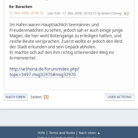
Re: Baracken
12. Mai 2008, 20:40:33
Last Edit
: 17. Mai 2008, 20:59:37 by Amon Cthong
#2
Im Hafen waren Hauptsächlich Seemänner und
Freudenmädchen zu sehen, jedoch sah er auch einige junge
Magier, die hier wohl Botengänge zu erledigen hatten, und
reiche Beute versprachen. Zuerst wollte er jedoch den Rest
der Stadt erkunden und sein Gepäck abholen.
Er machte sich auf den ihm richtig scheinenden Weg ins
Armenviertel.
http://arthoria.de/forum/index.php?
topic=3497.msg32970#msg32970
Seiten
1
NACH OBEN
USER ACTIONS
|
|
Hilfe
Terms and Rules
Nach oben ▲